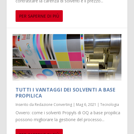
contrastare la carenza di solventi e il prezzo...
PER SAPERNE DI PIÙ
TUTTI I VANTAGGI DEI SOLVENTI A BASE
PROPILICA
Inserito da
Redazione Converting
|
Mag 6, 2021
|
Tecnologia
Ovvero: come i solventi Propyls di OQ a base propilica
possono migliorare la gestione del processo...