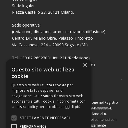
Sede legale:
Piazza Castello 28, 20121 Milano.
Sede operativa:
(redazione, direzione, amministrazione, diffusione)
Centro Dir. Milano Oltre, Palazzo Tintoretto
Via Cassanese, 224 – 20090 Segrate (MI)
Tel. +39 02 26927081 int. 221 (Redazione)
×
Tel. +39 02 26927081 int. 224 (Commerciale)
Questo sito web utilizza
Fax +39 02 26951006
cookie
Questo sito web utilizza i cookie per
migliorare la tua esperienza di
navigazione. Utilizzando il nostro sito web
acconsenti a tutti i cookie in conformità con
Capitale sociale di Euro 10.000,00 – Numero di iscrizione nel Registro
la nostra policy per i cookie.
Leggi di più
delle Imprese di Milano, partita Iva e codice fiscale 09460990964,
iscritta al Repertorio Economico Amministrativo di Milano al n.
STRETTAMENTE NECESSARI
2091710. È vietata la riproduzione, anche parziale, dei contenuti con
qualsiasi mezzo, compresa la stampa, se non espressamente
PERFORMANCE