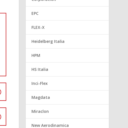
EPC
FLEX-X
Heidelberg Italia
HPM
HS Italia
Inci-Flex
Magdata
Miraclon
New Aerodinamica