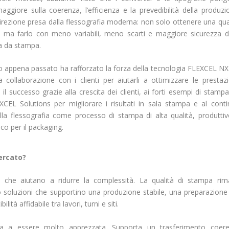
aggiore sulla coerenza, l’efficienza e la prevedibilità della produzi
direzione presa dalla flessografia moderna: non solo ottenere una qua
, ma farlo con meno variabili, meno scarti e maggiore sicurezza d
na da stampa.
no appena passato ha rafforzato la forza della tecnologia FLEXCEL NX 
a collaborazione con i clienti per aiutarli a ottimizzare le prestazi
l successo grazie alla crescita dei clienti, ai forti esempi di stampa
XCEL Solutions per migliorare i risultati in sala stampa e al cont
la flessografia come processo di stampa di alta qualità, produtti
co per il packaging.
ercato?
 che aiutano a ridurre la complessità. La qualità di stampa ri
o soluzioni che supportino una produzione stabile, una preparazione
ilità affidabile tra lavori, turni e siti.
a a essere molto apprezzata. Supporta un trasferimento coere