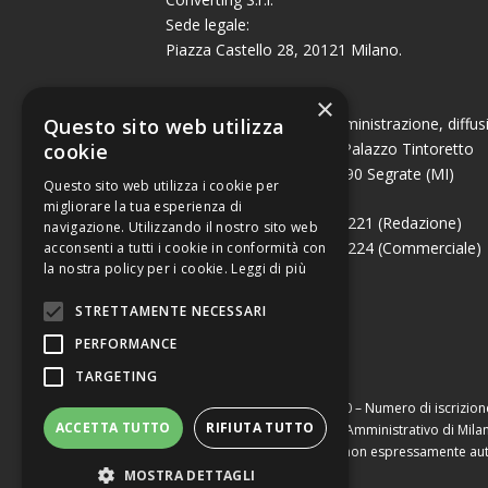
Sede legale:
Piazza Castello 28, 20121 Milano.
Sede operativa:
×
Questo sito web utilizza
(redazione, direzione, amministrazione, diffus
cookie
Centro Dir. Milano Oltre, Palazzo Tintoretto
Via Cassanese, 224 – 20090 Segrate (MI)
Questo sito web utilizza i cookie per
migliorare la tua esperienza di
Tel. +39 02 26927081 int. 221 (Redazione)
navigazione. Utilizzando il nostro sito web
Tel. +39 02 26927081 int. 224 (Commerciale)
acconsenti a tutti i cookie in conformità con
la nostra policy per i cookie.
Leggi di più
Fax +39 02 26951006
STRETTAMENTE NECESSARI
PERFORMANCE
TARGETING
Capitale sociale di Euro 10.000,00 – Numero di iscrizion
ACCETTA TUTTO
RIFIUTA TUTTO
iscritta al Repertorio Economico Amministrativo di Milan
mezzo, compresa la stampa, se non espressamente aut
MOSTRA DETTAGLI