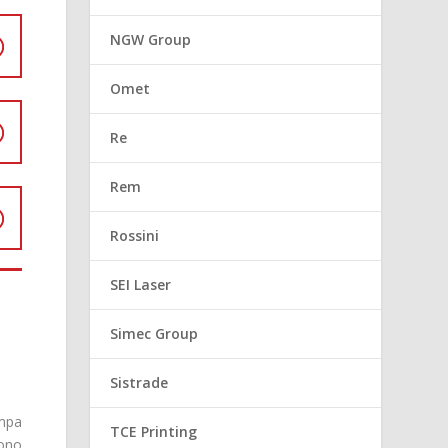
NGW Group
Omet
Re
Rem
Rossini
SEI Laser
Simec Group
Sistrade
ampa
TCE Printing
gono