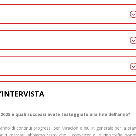
L’INTERVISTA
2025 e quali successi avete festeggiato alla fine dell’anno?
 anno di continui progressi per Miraclon e più in generale per la st
 molti mercati, abbiamo visto che i converter e le tipografie pon