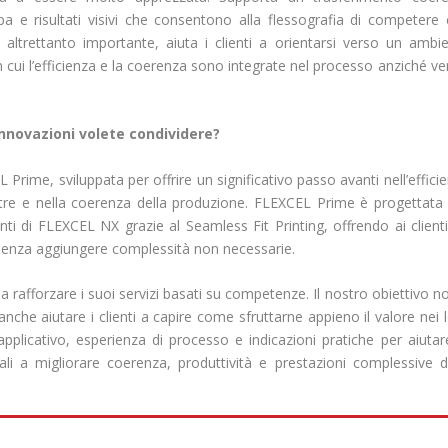
mpa e risultati visivi che consentono alla flessografia di competere
 altrettanto importante, aiuta i clienti a orientarsi verso un ambi
n cui l’efficienza e la coerenza sono integrate nel processo anziché ve
innovazioni volete condividere?
 Prime, sviluppata per offrire un significativo passo avanti nell’effici
stre e nella coerenza della produzione. FLEXCEL Prime è progettata
enti di FLEXCEL NX grazie al Seamless Fit Printing, offrendo ai client
 senza aggiungere complessità non necessarie.
 a rafforzare i suoi servizi basati su competenze. Il nostro obiettivo n
 anche aiutare i clienti a capire come sfruttarne appieno il valore nei 
licativo, esperienza di processo e indicazioni pratiche per aiutar
li a migliorare coerenza, produttività e prestazioni complessive d