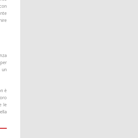
 con
ente
nire
enza
 per
i un
on è
loro
e le
ella