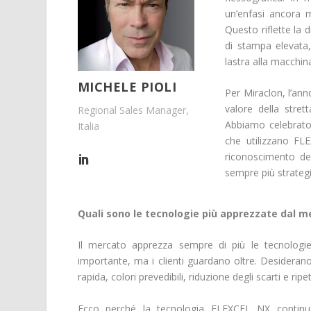
un’enfasi ancora m
Questo riflette la 
di stampa elevata
lastra alla macchi
MICHELE PIOLI
Per Miraclon, l’an
valore della strett
Regional Sales Manager,
Abbiamo celebrato i
Italia
che utilizzano FLE
riconoscimento del
sempre più strategi
Quali sono le tecnologie più apprezzate dal m
Il mercato apprezza sempre di più le tecnologie
importante, ma i clienti guardano oltre. Desideran
rapida, colori prevedibili, riduzione degli scarti e ripetib
Ecco perché la tecnologia FLEXCEL NX continu