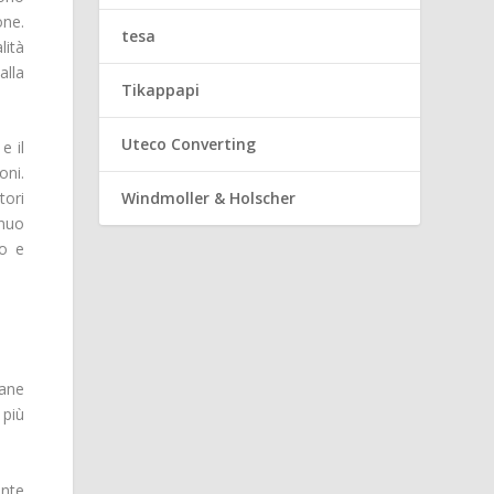
one.
tesa
lità
alla
Tikappapi
Uteco Converting
e il
oni.
Windmoller & Holscher
tori
inuo
vo e
mane
 più
nte