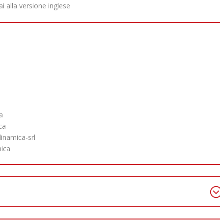
ai alla versione inglese
a
ca
namica-srl
ica