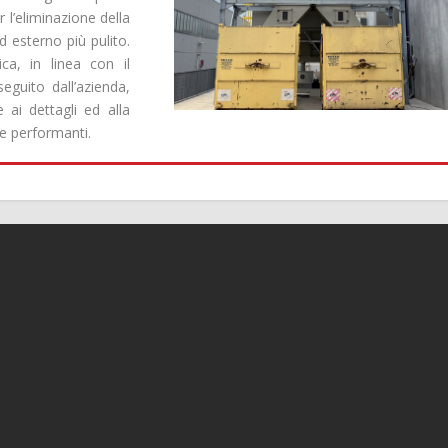
r l’eliminazione della
d esterno più pulito.
a, in linea con il
eguito dall’azienda,
e ai dettagli ed alla
te performanti.