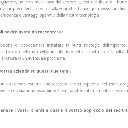
gliatore, un vero must have del settore. Questo risultato è il frutto
i anni precedenti, con installazioni che hanno permesso ai client
, efficienza e vantaggi operativi della nostra tecnologia.
ali novità avete da raccontare?
duzione di videocamere installate in punti strategici dell’impianto
tivo è quello di migliorare ulteriormente il controllo e l’analisi d
la natura di un eventuale problema.
vostra azienda su questi due temi?
on un’azienda esterna specializzata che ci supporta nel monitora
invece cerchiamo di assorbirne il più possibile internamente, così da
nete i vostri clienti e qual è il vostro approccio nel recruit