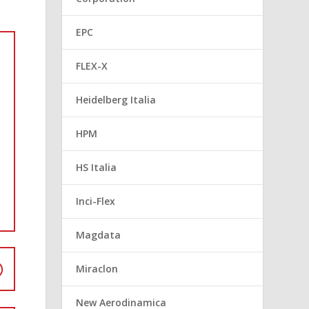
EPC
FLEX-X
Heidelberg Italia
HPM
HS Italia
Inci-Flex
Magdata
Miraclon
New Aerodinamica