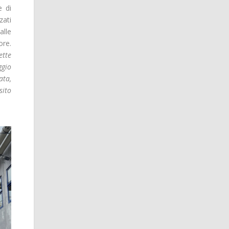
e di
zati
alle
ore.
ette
ggio
ata,
sito
.