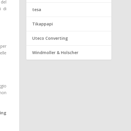
 del
i di
tesa
Tikappapi
Uteco Converting
 per
Windmoller & Holscher
elle
ggio
 non
ing