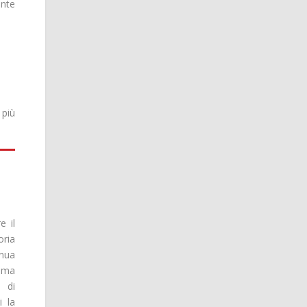
ante
 più
e il
oria
inua
rama
 di
i la