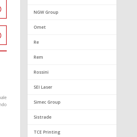
NGW Group
Omet
Re
Rem
Rossini
SEI Laser
nale
Simec Group
endo
Sistrade
TCE Printing