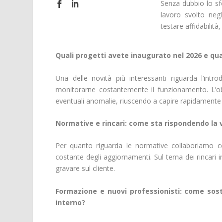
Senza dubbio lo sfo
lavoro svolto negl
testare affidabilità
Quali progetti avete inaugurato nel 2026 e qu
Una delle novità più interessanti riguarda l’intro
monitorarne costantemente il funzionamento. L’obiet
eventuali anomalie, riuscendo a capire rapidamente 
Normative e rincari: come sta rispondendo la 
Per quanto riguarda le normative collaboriamo c
costante degli aggiornamenti. Sul tema dei rincari 
gravare sul cliente.
Formazione e nuovi professionisti: come soste
interno?