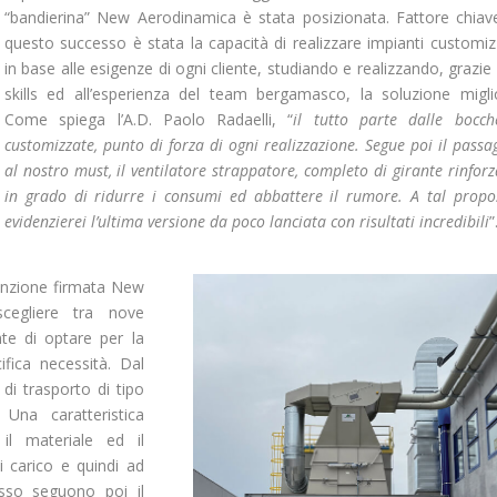
“bandierina” New Aerodinamica è stata posizionata. Fattore chiav
questo successo è stata la capacità di realizzare impianti customiz
in base alle esigenze di ogni cliente, studiando e realizzando, grazie 
skills ed all’esperienza del team bergamasco, la soluzione migli
Come spiega l’A.D. Paolo Radaelli, “
il tutto parte dalle bocch
customizzate, punto di forza di ogni realizzazione. Segue poi il passa
al nostro must, il ventilatore strappatore, completo di girante rinforz
in grado di ridurre i consumi ed abbattere il rumore. A tal propo
evidenzierei l’ultima versione da poco lanciata con risultati incredibili
”
venzione firmata New
scegliere tra nove
te di optare per la
fica necessità. Dal
 di trasporto di tipo
Una caratteristica
il materiale ed il
i carico e quindi ad
esso seguono poi il