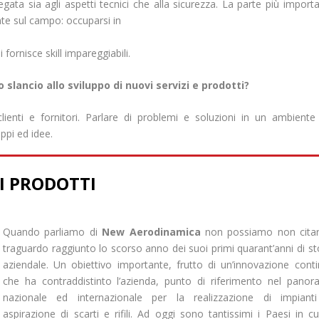
ata sia agli aspetti tecnici che alla sicurezza. La parte più import
nte sul campo: occuparsi in
 fornisce skill impareggiabili.
 slancio allo sviluppo di nuovi servizi e prodotti?
clienti e fornitori. Parlare di problemi e soluzioni in un ambiente
ppi ed idee.
I PRODOTTI
Quando parliamo di
New Aerodinamica
non possiamo non citar
traguardo raggiunto lo scorso anno dei suoi primi quarant’anni di st
aziendale. Un obiettivo importante, frutto di un’innovazione cont
che ha contraddistinto l’azienda, punto di riferimento nel pano
nazionale ed internazionale per la realizzazione di impianti
aspirazione di scarti e rifili. Ad oggi sono tantissimi i Paesi in cu