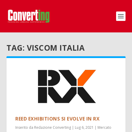
TAG:
VISCOM ITALIA
REED EXHIBITIONS SI EVOLVE IN RX
Inserito da
Redazione Converting
|
Lug 6, 2021
|
Mercato