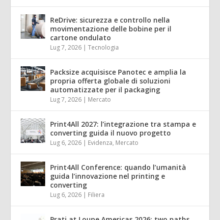
ReDrive: sicurezza e controllo nella
movimentazione delle bobine per il
cartone ondulato
Lug 7, 2026
|
Tecnologia
Packsize acquisisce Panotec e amplia la
propria offerta globale di soluzioni
automatizzate per il packaging
Lug 7, 2026
|
Mercato
Print4All 2027: l’integrazione tra stampa e
converting guida il nuovo progetto
Lug 6, 2026
|
Evidenza
,
Mercato
Print4All Conference: quando l’umanità
guida l’innovazione nel printing e
converting
Lug 6, 2026
|
Filiera
Prati at Loupe Americas 2026: two paths