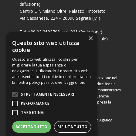
diffusione)
Centro Dir. Milano Oltre, Palazzo Tintoretto
Via Cassanese, 224 – 20090 Segrate (MI)
Tel. +39 02 26927081 int. 221 (Redazione)
×
Tel. +39 02 26927081 int. 224 (Commerciale)
Questo sito web utilizza
Fax +39 02 26951006
cookie
Questo sito web utilizza i cookie per
migliorare la tua esperienza di
navigazione. Utilizzando il nostro sito web
acconsenti a tutti i cookie in conformità con
Capitale sociale di Euro 10.000,00 – Numero di iscrizione nel
la nostra policy per i cookie.
Leggi di più
Registro delle Imprese di Milano, partita Iva e codice fiscale
09460990964, iscritta al Repertorio Economico Amministrativo
STRETTAMENTE NECESSARI
di Milano al n. 2091710. È vietata la riproduzione, anche
parziale, dei contenuti con qualsiasi mezzo, compresa la
PERFORMANCE
stampa, se non espressamente autorizzata.
TARGETING
Copyright © Converting srl |
Privacy Policy
|
Web Agency
ACCETTA TUTTO
RIFIUTA TUTTO