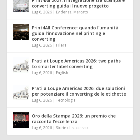
Print4All 2027: l’integrazione tra stampa e
converting guida il nuovo progetto
Lug 6, 2026
|
Evidenza
,
Mercato
Print4All Conference: quando l’umanità
guida l’innovazione nel printing e
converting
Lug 6, 2026
|
Filiera
Prati at Loupe Americas 2026: two paths
to smarter label converting
Lug 6, 2026
|
English
Prati a Loupe Americas 2026: due soluzioni
per potenziare il converting delle etichette
Lug 6, 2026
|
Tecnologia
Oro della Stampa 2026: un premio che
racconta l’eccellenza
Lug 6, 2026
|
Storie di successo