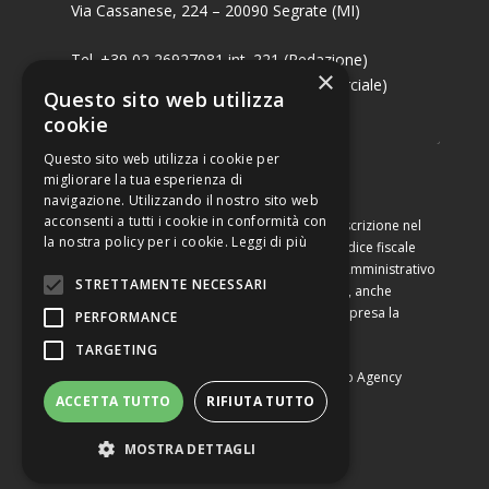
Via Cassanese, 224 – 20090 Segrate (MI)
Tel. +39 02 26927081 int. 221 (Redazione)
×
Tel. +39 02 26927081 int. 224 (Commerciale)
Questo sito web utilizza
Fax +39 02 26951006
cookie
Questo sito web utilizza i cookie per
migliorare la tua esperienza di
navigazione. Utilizzando il nostro sito web
acconsenti a tutti i cookie in conformità con
Capitale sociale di Euro 10.000,00 – Numero di iscrizione nel
la nostra policy per i cookie.
Leggi di più
Registro delle Imprese di Milano, partita Iva e codice fiscale
09460990964, iscritta al Repertorio Economico Amministrativo
STRETTAMENTE NECESSARI
di Milano al n. 2091710. È vietata la riproduzione, anche
parziale, dei contenuti con qualsiasi mezzo, compresa la
PERFORMANCE
stampa, se non espressamente autorizzata.
TARGETING
Copyright © Converting srl |
Privacy Policy
|
Web Agency
ACCETTA TUTTO
RIFIUTA TUTTO
MOSTRA DETTAGLI