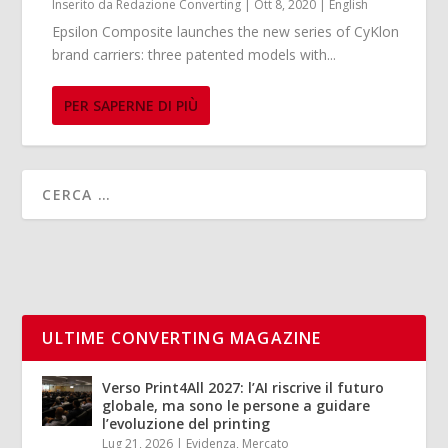
Inserito da
Redazione Converting
|
Ott 8, 2020
|
English
Epsilon Composite launches the new series of CyKlon
brand carriers: three patented models with...
PER SAPERNE DI PIÙ
ULTIME CONVERTING MAGAZINE
Verso Print4All 2027: l’AI riscrive il futuro
globale, ma sono le persone a guidare
l’evoluzione del printing
Lug 21, 2026
|
Evidenza
,
Mercato