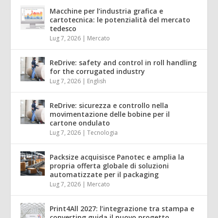
Macchine per l’industria grafica e
cartotecnica: le potenzialità del mercato
tedesco
Lug 7, 2026
|
Mercato
ReDrive: safety and control in roll handling
for the corrugated industry
Lug 7, 2026
|
English
ReDrive: sicurezza e controllo nella
movimentazione delle bobine per il
cartone ondulato
Lug 7, 2026
|
Tecnologia
Packsize acquisisce Panotec e amplia la
propria offerta globale di soluzioni
automatizzate per il packaging
Lug 7, 2026
|
Mercato
Print4All 2027: l’integrazione tra stampa e
converting guida il nuovo progetto