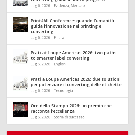
Lug 6, 2026
|
Evidenza
,
Mercato
Print4All Conference: quando l’umanità
guida l’innovazione nel printing e
converting
Lug 6, 2026
|
Filiera
Prati at Loupe Americas 2026: two paths
to smarter label converting
Lug 6, 2026
|
English
Prati a Loupe Americas 2026: due soluzioni
per potenziare il converting delle etichette
Lug 6, 2026
|
Tecnologia
Oro della Stampa 2026: un premio che
racconta l’eccellenza
Lug 6, 2026
|
Storie di successo