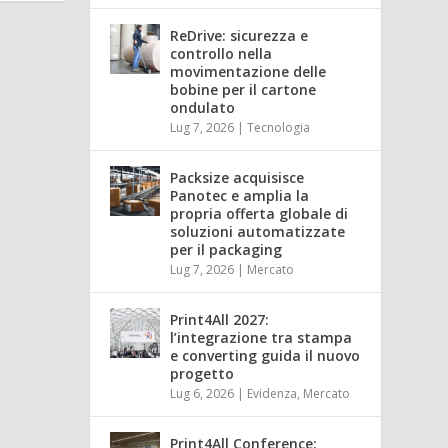
ReDrive: sicurezza e
controllo nella
movimentazione delle
bobine per il cartone
ondulato
Lug 7, 2026
|
Tecnologia
Packsize acquisisce
Panotec e amplia la
propria offerta globale di
soluzioni automatizzate
per il packaging
Lug 7, 2026
|
Mercato
Print4All 2027:
l’integrazione tra stampa
e converting guida il nuovo
progetto
Lug 6, 2026
|
Evidenza
,
Mercato
Print4All Conference: