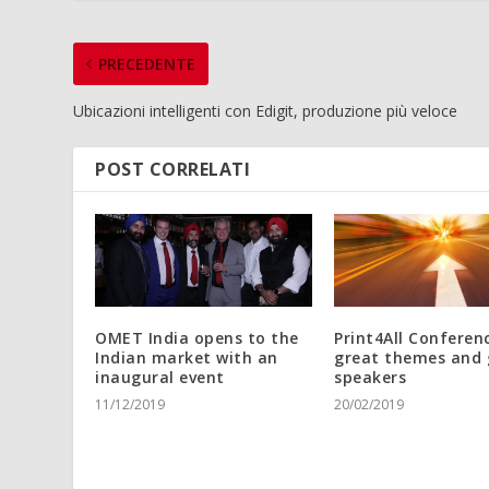
PRECEDENTE
Ubicazioni intelligenti con Edigit, produzione più veloce
POST CORRELATI
OMET India opens to the
Print4All Conferen
Indian market with an
great themes and 
inaugural event
speakers
11/12/2019
20/02/2019