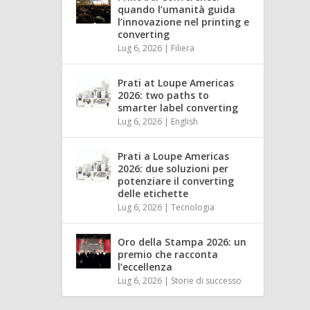
quando l’umanità guida
l’innovazione nel printing e
converting
Lug 6, 2026
|
Filiera
Prati at Loupe Americas
2026: two paths to
smarter label converting
Lug 6, 2026
|
English
Prati a Loupe Americas
2026: due soluzioni per
potenziare il converting
delle etichette
Lug 6, 2026
|
Tecnologia
Oro della Stampa 2026: un
premio che racconta
l’eccellenza
Lug 6, 2026
|
Storie di successo