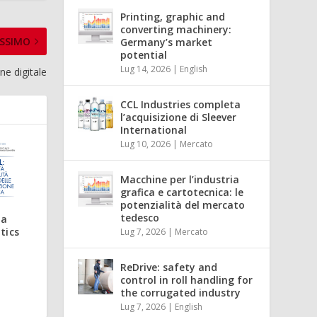
Printing, graphic and
converting machinery:
SSIMO
Germany’s market
potential
Lug 14, 2026
|
English
ne digitale
CCL Industries completa
l’acquisizione di Sleever
International
Lug 10, 2026
|
Mercato
Macchine per l’industria
grafica e cartotecnica: le
potenzialità del mercato
tedesco
 a
tics
Lug 7, 2026
|
Mercato
ReDrive: safety and
control in roll handling for
the corrugated industry
Lug 7, 2026
|
English