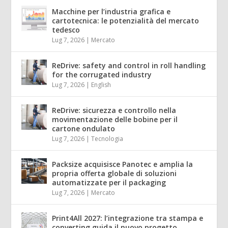
Macchine per l’industria grafica e
cartotecnica: le potenzialità del mercato
tedesco
Lug 7, 2026
|
Mercato
ReDrive: safety and control in roll handling
for the corrugated industry
Lug 7, 2026
|
English
ReDrive: sicurezza e controllo nella
movimentazione delle bobine per il
cartone ondulato
Lug 7, 2026
|
Tecnologia
Packsize acquisisce Panotec e amplia la
propria offerta globale di soluzioni
automatizzate per il packaging
Lug 7, 2026
|
Mercato
Print4All 2027: l’integrazione tra stampa e
converting guida il nuovo progetto