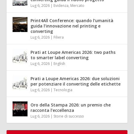
Lug 6, 2026
|
Evidenza
,
Mercato
Print4All Conference: quando l’umanità
guida l’innovazione nel printing e
converting
Lug 6, 2026
|
Filiera
Prati at Loupe Americas 2026: two paths
to smarter label converting
Lug 6, 2026
|
English
Prati a Loupe Americas 2026: due soluzioni
per potenziare il converting delle etichette
Lug 6, 2026
|
Tecnologia
Oro della Stampa 2026: un premio che
racconta l’eccellenza
Lug 6, 2026
|
Storie di successo