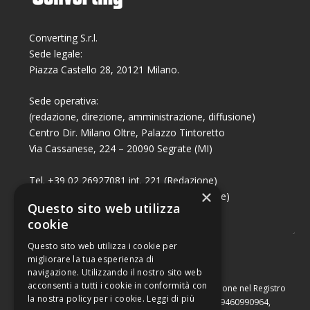
Converting S.r.l.
Sede legale:
Piazza Castello 28, 20121 Milano.
Sede operativa:
(redazione, direzione, amministrazione, diffusione)
Centro Dir. Milano Oltre, Palazzo Tintoretto
Via Cassanese, 224 – 20090 Segrate (MI)
Tel. +39 02 26927081 int. 221 (Redazione)
×
Tel. +39 02 26927081 int. 224 (Commerciale)
Questo sito web utilizza
Fax +39 02 26951006
cookie
Questo sito web utilizza i cookie per
migliorare la tua esperienza di
navigazione. Utilizzando il nostro sito web
acconsenti a tutti i cookie in conformità con
Capitale sociale di Euro 10.000,00 – Numero di iscrizione nel Registro
la nostra policy per i cookie.
Leggi di più
delle Imprese di Milano, partita Iva e codice fiscale 09460990964,