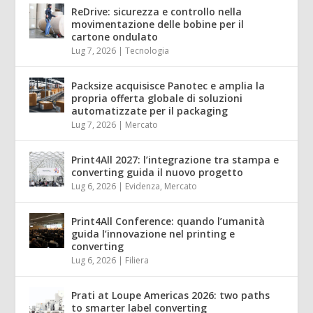
ReDrive: sicurezza e controllo nella
movimentazione delle bobine per il
cartone ondulato
Lug 7, 2026
|
Tecnologia
Packsize acquisisce Panotec e amplia la
propria offerta globale di soluzioni
automatizzate per il packaging
Lug 7, 2026
|
Mercato
Print4All 2027: l’integrazione tra stampa e
converting guida il nuovo progetto
Lug 6, 2026
|
Evidenza
,
Mercato
Print4All Conference: quando l’umanità
guida l’innovazione nel printing e
converting
Lug 6, 2026
|
Filiera
Prati at Loupe Americas 2026: two paths
to smarter label converting