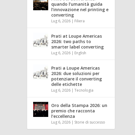
quando l’umanità guida
l’innovazione nel printing e
converting
Lug 6, 2026
|
Filiera
Prati at Loupe Americas
2026: two paths to
smarter label converting
Lug 6, 2026
|
English
Prati a Loupe Americas
2026: due soluzioni per
potenziare il converting
delle etichette
Lug 6, 2026
|
Tecnologia
Oro della Stampa 2026: un
premio che racconta
l’eccellenza
Lug 6, 2026
|
Storie di successo