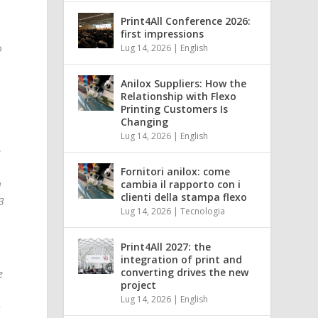
Print4All Conference 2026:
first impressions
o
Lug 14, 2026
|
English
Anilox Suppliers: How the
Relationship with Flexo
Printing Customers Is
Changing
Lug 14, 2026
|
English
a
Fornitori anilox: come
cambia il rapporto con i
i
clienti della stampa flexo
 3
Lug 14, 2026
|
Tecnologia
Print4All 2027: the
integration of print and
converting drives the new
e
project
Lug 14, 2026
|
English
o