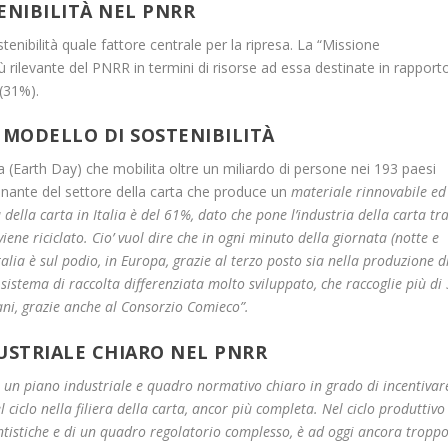
ENIBILITÀ NEL PNRR
tenibilità quale fattore centrale per la ripresa. La “Missione
ù rilevante del PNRR in termini di risorse ad essa destinate in rapport
 (31%).
 MODELLO DI SOSTENIBILITÀ
a (Earth Day) che mobilita oltre un miliardo di persone nei 193 paesi
trainante del settore della carta che produce un
materiale rinnovabile ed
tà della carta in Italia è del 61%, dato che pone l’industria della carta tr
iene riciclato. Cio’ vuol
dire che in ogni minuto della giornata (notte e
talia è sul podio, in Europa, grazie al terzo posto sia nella produzione d
 sistema di raccolta differenziata molto sviluppato, che raccoglie più di
iani, grazie anche al Consorzio Comieco”.
USTRIALE CHIARO NEL PNRR
a un piano industriale e quadro normativo chiaro in grado di incentivar
 ciclo nella filiera della carta, ancor più completa. Nel ciclo produttivo
antistiche e di un quadro regolatorio complesso, è ad oggi ancora tropp