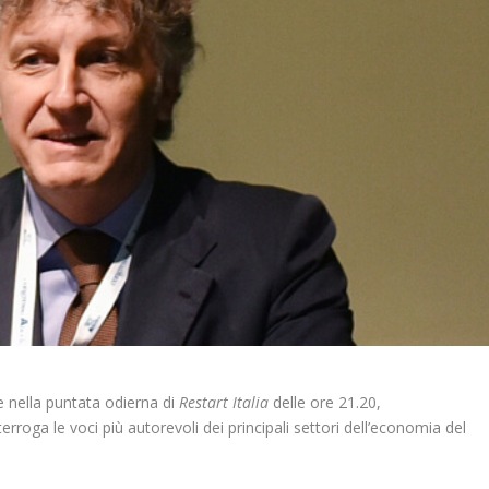
ne nella puntata odierna di
Restart Italia
delle ore 21.20,
roga le voci più autorevoli dei principali settori dell’economia del