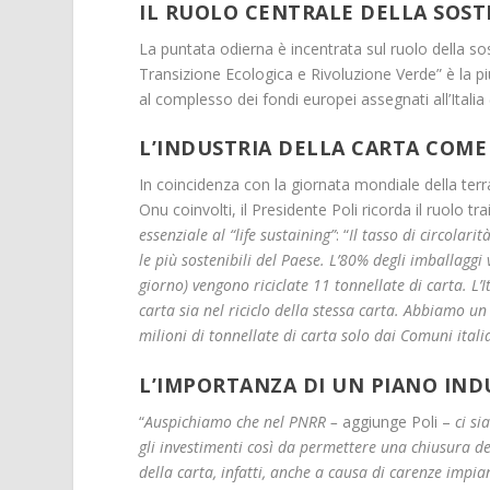
IL RUOLO CENTRALE DELLA SOST
La puntata odierna è incentrata sul ruolo della sos
Transizione Ecologica e Rivoluzione Verde” è la pi
al complesso dei fondi europei assegnati all’Italia
L’INDUSTRIA DELLA CARTA COME
In coincidenza con la giornata mondiale della terr
Onu coinvolti, il Presidente Poli ricorda il ruolo 
essenziale al “life sustaining”
: “
Il tasso di circolari
le più sostenibili del Paese. L’80% degli imballaggi v
giorno) vengono riciclate 11 tonnellate di carta. L’I
carta sia nel riciclo della stessa carta. Abbiamo un
milioni di tonnellate di carta solo dai Comuni ital
L’IMPORTANZA DI UN PIANO IND
“
Auspichiamo che nel PNRR –
aggiunge Poli –
ci si
gli investimenti così da permettere una chiusura del
della carta, infatti, anche a causa di carenze impi