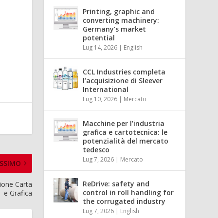
Printing, graphic and
converting machinery:
Germany’s market
potential
Lug 14, 2026
|
English
CCL Industries completa
l’acquisizione di Sleever
International
Lug 10, 2026
|
Mercato
Macchine per l’industria
grafica e cartotecnica: le
potenzialità del mercato
tedesco
Lug 7, 2026
|
Mercato
SSIMO
ReDrive: safety and
zione Carta
control in roll handling for
e Grafica
the corrugated industry
Lug 7, 2026
|
English