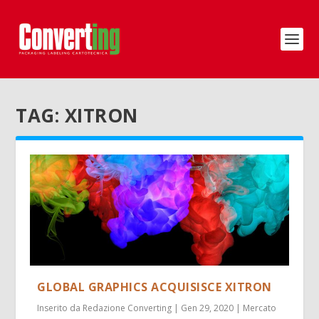
TAG:
XITRON
GLOBAL GRAPHICS ACQUISISCE XITRON
Inserito da
Redazione Converting
|
Gen 29, 2020
|
Mercato