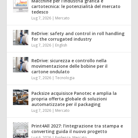
Macchine per l’industria grafica e
cartotecnica: le potenzialità del mercato
tedesco
Lug 7, 2026
|
Mercato
ReDrive: safety and control in roll handling
for the corrugated industry
Lug 7, 2026
|
English
ReDrive: sicurezza e controllo nella
movimentazione delle bobine per il
cartone ondulato
Lug 7, 2026
|
Tecnologia
Packsize acquisisce Panotec e amplia la
propria offerta globale di soluzioni
automatizzate per il packaging
Lug 7, 2026
|
Mercato
Print4All 2027: l’integrazione tra stampa e
converting guida il nuovo progetto
Lug 6, 2026
|
Evidenza
,
Mercato