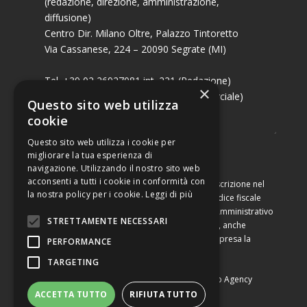
(redazione, direzione, amministrazione,
diffusione)
Centro Dir. Milano Oltre, Palazzo Tintoretto
Via Cassanese, 224 – 20090 Segrate (MI)
Tel. +39 02 26927081 int. 221 (Redazione)
×
Tel. +39 02 26927081 int. 224 (Commerciale)
Questo sito web utilizza
Fax +39 02 26951006
cookie
Questo sito web utilizza i cookie per
migliorare la tua esperienza di
navigazione. Utilizzando il nostro sito web
acconsenti a tutti i cookie in conformità con
Capitale sociale di Euro 10.000,00 – Numero di iscrizione nel
la nostra policy per i cookie.
Leggi di più
Registro delle Imprese di Milano, partita Iva e codice fiscale
09460990964, iscritta al Repertorio Economico Amministrativo
STRETTAMENTE NECESSARI
di Milano al n. 2091710. È vietata la riproduzione, anche
parziale, dei contenuti con qualsiasi mezzo, compresa la
PERFORMANCE
stampa, se non espressamente autorizzata.
TARGETING
Copyright © Converting srl |
Privacy Policy
|
Web Agency
ACCETTA TUTTO
RIFIUTA TUTTO