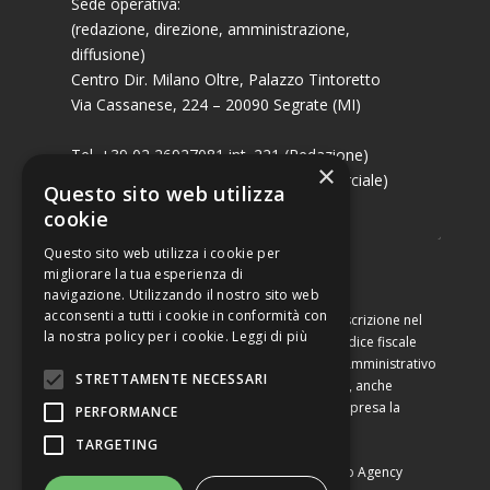
Sede operativa:
(redazione, direzione, amministrazione,
diffusione)
Centro Dir. Milano Oltre, Palazzo Tintoretto
Via Cassanese, 224 – 20090 Segrate (MI)
Tel. +39 02 26927081 int. 221 (Redazione)
×
Tel. +39 02 26927081 int. 224 (Commerciale)
Questo sito web utilizza
Fax +39 02 26951006
cookie
Questo sito web utilizza i cookie per
migliorare la tua esperienza di
navigazione. Utilizzando il nostro sito web
acconsenti a tutti i cookie in conformità con
Capitale sociale di Euro 10.000,00 – Numero di iscrizione nel
la nostra policy per i cookie.
Leggi di più
Registro delle Imprese di Milano, partita Iva e codice fiscale
09460990964, iscritta al Repertorio Economico Amministrativo
STRETTAMENTE NECESSARI
di Milano al n. 2091710. È vietata la riproduzione, anche
parziale, dei contenuti con qualsiasi mezzo, compresa la
PERFORMANCE
stampa, se non espressamente autorizzata.
TARGETING
Copyright © Converting srl |
Privacy Policy
|
Web Agency