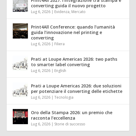
Print4All 2027: l’integrazione tra stampa e
converting guida il nuovo progetto
Lug 6, 2026
|
Evidenza
,
Mercato
Print4All Conference: quando l’umanità
guida l’innovazione nel printing e
converting
Lug 6, 2026
|
Filiera
Prati at Loupe Americas 2026: two paths
to smarter label converting
Lug 6, 2026
|
English
Prati a Loupe Americas 2026: due soluzioni
per potenziare il converting delle etichette
Lug 6, 2026
|
Tecnologia
Oro della Stampa 2026: un premio che
racconta l’eccellenza
Lug 6, 2026
|
Storie di successo