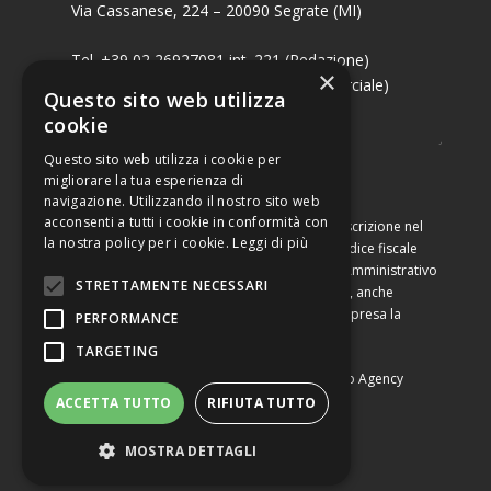
Via Cassanese, 224 – 20090 Segrate (MI)
Tel. +39 02 26927081 int. 221 (Redazione)
×
Tel. +39 02 26927081 int. 224 (Commerciale)
Questo sito web utilizza
Fax +39 02 26951006
cookie
Questo sito web utilizza i cookie per
migliorare la tua esperienza di
navigazione. Utilizzando il nostro sito web
acconsenti a tutti i cookie in conformità con
Capitale sociale di Euro 10.000,00 – Numero di iscrizione nel
la nostra policy per i cookie.
Leggi di più
Registro delle Imprese di Milano, partita Iva e codice fiscale
09460990964, iscritta al Repertorio Economico Amministrativo
STRETTAMENTE NECESSARI
di Milano al n. 2091710. È vietata la riproduzione, anche
parziale, dei contenuti con qualsiasi mezzo, compresa la
PERFORMANCE
stampa, se non espressamente autorizzata.
TARGETING
Copyright © Converting srl |
Privacy Policy
|
Web Agency
ACCETTA TUTTO
RIFIUTA TUTTO
MOSTRA DETTAGLI