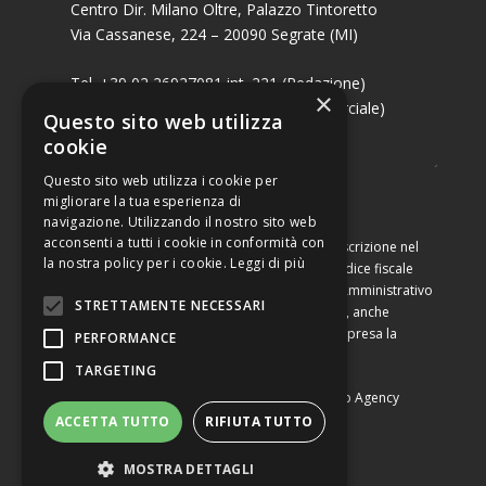
Centro Dir. Milano Oltre, Palazzo Tintoretto
Via Cassanese, 224 – 20090 Segrate (MI)
Tel. +39 02 26927081 int. 221 (Redazione)
×
Tel. +39 02 26927081 int. 224 (Commerciale)
Questo sito web utilizza
Fax +39 02 26951006
cookie
Questo sito web utilizza i cookie per
migliorare la tua esperienza di
navigazione. Utilizzando il nostro sito web
acconsenti a tutti i cookie in conformità con
Capitale sociale di Euro 10.000,00 – Numero di iscrizione nel
la nostra policy per i cookie.
Leggi di più
Registro delle Imprese di Milano, partita Iva e codice fiscale
09460990964, iscritta al Repertorio Economico Amministrativo
STRETTAMENTE NECESSARI
di Milano al n. 2091710. È vietata la riproduzione, anche
parziale, dei contenuti con qualsiasi mezzo, compresa la
PERFORMANCE
stampa, se non espressamente autorizzata.
TARGETING
Copyright © Converting srl |
Privacy Policy
|
Web Agency
ACCETTA TUTTO
RIFIUTA TUTTO
MOSTRA DETTAGLI