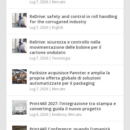
Lug 7, 2026
|
Mercato
ReDrive: safety and control in roll handling
for the corrugated industry
Lug 7, 2026
|
English
ReDrive: sicurezza e controllo nella
movimentazione delle bobine per il
cartone ondulato
Lug 7, 2026
|
Tecnologia
Packsize acquisisce Panotec e amplia la
propria offerta globale di soluzioni
automatizzate per il packaging
Lug 7, 2026
|
Mercato
Print4All 2027: l’integrazione tra stampa e
converting guida il nuovo progetto
Lug 6, 2026
|
Evidenza
,
Mercato
Print4All Conference: quando l’umanità