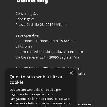
Converting S.r.l.
Sede legale:
Piazza Castello 28, 20121 Milano.
Sede operativa:
(redazione, direzione, amministrazione,
diffusione)
Centro Dir. Milano Oltre, Palazzo Tintoretto
Via Cassanese, 224 – 20090 Segrate (MI)
Tel. +39 02 26927081 int. 221 (Redazione)
×
Tel. +39 02 26927081 int. 224 (Commerciale)
Questo sito web utilizza
Fax +39 02 26951006
cookie
Questo sito web utilizza i cookie per
migliorare la tua esperienza di
navigazione. Utilizzando il nostro sito web
acconsenti a tutti i cookie in conformità con
Capitale sociale di Euro 10.000,00 – Numero di iscrizione nel