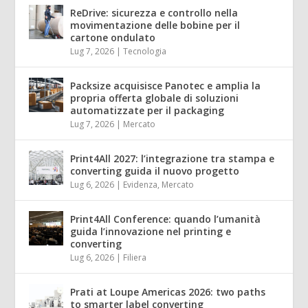
ReDrive: sicurezza e controllo nella
movimentazione delle bobine per il
cartone ondulato
Lug 7, 2026
|
Tecnologia
Packsize acquisisce Panotec e amplia la
propria offerta globale di soluzioni
automatizzate per il packaging
Lug 7, 2026
|
Mercato
Print4All 2027: l’integrazione tra stampa e
converting guida il nuovo progetto
Lug 6, 2026
|
Evidenza
,
Mercato
Print4All Conference: quando l’umanità
guida l’innovazione nel printing e
converting
Lug 6, 2026
|
Filiera
Prati at Loupe Americas 2026: two paths
to smarter label converting