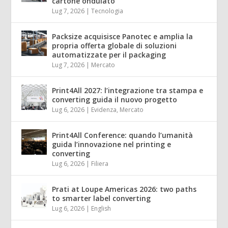
cartone ondulato
Lug 7, 2026
|
Tecnologia
Packsize acquisisce Panotec e amplia la
propria offerta globale di soluzioni
automatizzate per il packaging
Lug 7, 2026
|
Mercato
Print4All 2027: l’integrazione tra stampa e
converting guida il nuovo progetto
Lug 6, 2026
|
Evidenza
,
Mercato
Print4All Conference: quando l’umanità
guida l’innovazione nel printing e
converting
Lug 6, 2026
|
Filiera
Prati at Loupe Americas 2026: two paths
to smarter label converting
Lug 6, 2026
|
English