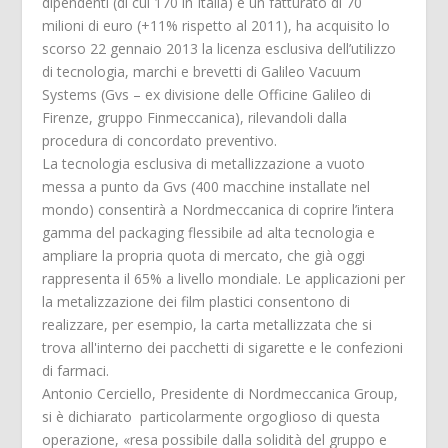
dipendenti (di cui 170 in Italia) e un fatturato di 70
milioni di euro (+11% rispetto al 2011), ha acquisito lo
scorso 22 gennaio 2013 la licenza esclusiva dell’utilizzo
di tecnologia, marchi e brevetti di Galileo Vacuum
Systems (Gvs – ex divisione delle Officine Galileo di
Firenze, gruppo Finmeccanica), rilevandoli dalla
procedura di concordato preventivo.
La tecnologia esclusiva di metallizzazione a vuoto
messa a punto da Gvs (400 macchine installate nel
mondo) consentirà a Nordmeccanica di coprire l’intera
gamma del packaging flessibile ad alta tecnologia e
ampliare la propria quota di mercato, che già oggi
rappresenta il 65% a livello mondiale. Le applicazioni per
la metalizzazione dei film plastici consentono di
realizzare, per esempio, la carta metallizzata che si
trova all'interno dei pacchetti di sigarette e le confezioni
di farmaci.
Antonio Cerciello, Presidente di Nordmeccanica Group,
si è dichiarato particolarmente orgoglioso di questa
operazione, «resa possibile dalla solidità del gruppo e