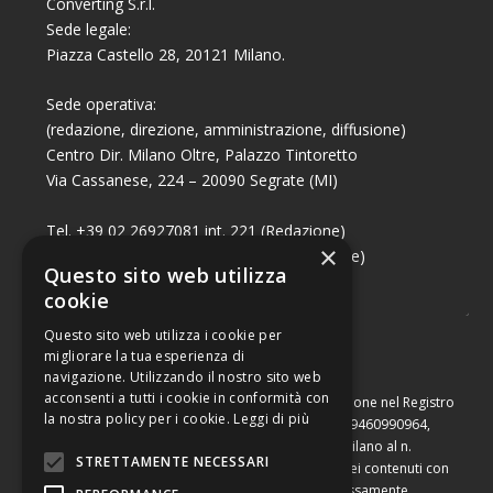
Converting S.r.l.
Sede legale:
Piazza Castello 28, 20121 Milano.
Sede operativa:
(redazione, direzione, amministrazione, diffusione)
Centro Dir. Milano Oltre, Palazzo Tintoretto
Via Cassanese, 224 – 20090 Segrate (MI)
Tel. +39 02 26927081 int. 221 (Redazione)
×
Tel. +39 02 26927081 int. 224 (Commerciale)
Questo sito web utilizza
Fax +39 02 26951006
cookie
Questo sito web utilizza i cookie per
migliorare la tua esperienza di
navigazione. Utilizzando il nostro sito web
acconsenti a tutti i cookie in conformità con
Capitale sociale di Euro 10.000,00 – Numero di iscrizione nel Registro
la nostra policy per i cookie.
Leggi di più
delle Imprese di Milano, partita Iva e codice fiscale 09460990964,
iscritta al Repertorio Economico Amministrativo di Milano al n.
STRETTAMENTE NECESSARI
2091710. È vietata la riproduzione, anche parziale, dei contenuti con
qualsiasi mezzo, compresa la stampa, se non espressamente