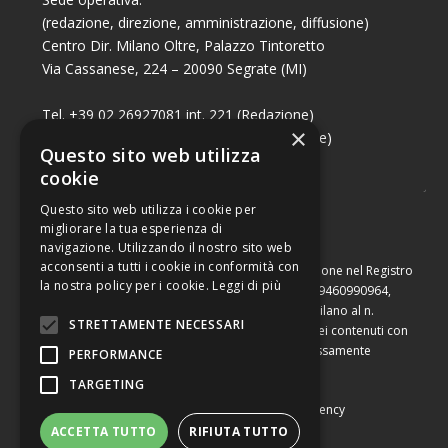
(redazione, direzione, amministrazione, diffusione)
Centro Dir. Milano Oltre, Palazzo Tintoretto
Via Cassanese, 224 – 20090 Segrate (MI)
Tel. +39 02 26927081 int. 221 (Redazione)
×
Tel. +39 02 26927081 int. 224 (Commerciale)
Questo sito web utilizza
Fax +39 02 26951006
cookie
Questo sito web utilizza i cookie per
migliorare la tua esperienza di
navigazione. Utilizzando il nostro sito web
acconsenti a tutti i cookie in conformità con
Capitale sociale di Euro 10.000,00 – Numero di iscrizione nel Registro
la nostra policy per i cookie.
Leggi di più
delle Imprese di Milano, partita Iva e codice fiscale 09460990964,
iscritta al Repertorio Economico Amministrativo di Milano al n.
STRETTAMENTE NECESSARI
2091710. È vietata la riproduzione, anche parziale, dei contenuti con
qualsiasi mezzo, compresa la stampa, se non espressamente
PERFORMANCE
autorizzata.
TARGETING
Copyright © Converting srl |
Privacy Policy
|
Web Agency
ACCETTA TUTTO
RIFIUTA TUTTO