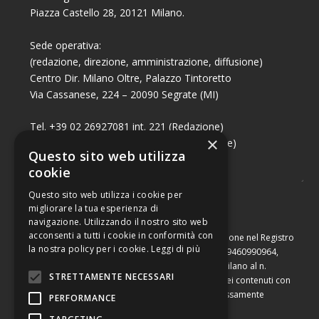
Piazza Castello 28, 20121 Milano.
Sede operativa:
(redazione, direzione, amministrazione, diffusione)
Centro Dir. Milano Oltre, Palazzo Tintoretto
Via Cassanese, 224 – 20090 Segrate (MI)
Tel. +39 02 26927081 int. 221 (Redazione)
×
Tel. +39 02 26927081 int. 224 (Commerciale)
Questo sito web utilizza
Fax +39 02 26951006
cookie
Questo sito web utilizza i cookie per
migliorare la tua esperienza di
navigazione. Utilizzando il nostro sito web
acconsenti a tutti i cookie in conformità con
Capitale sociale di Euro 10.000,00 – Numero di iscrizione nel Registro
la nostra policy per i cookie.
Leggi di più
delle Imprese di Milano, partita Iva e codice fiscale 09460990964,
iscritta al Repertorio Economico Amministrativo di Milano al n.
STRETTAMENTE NECESSARI
2091710. È vietata la riproduzione, anche parziale, dei contenuti con
qualsiasi mezzo, compresa la stampa, se non espressamente
PERFORMANCE
autorizzata.