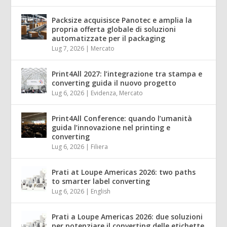
Packsize acquisisce Panotec e amplia la
propria offerta globale di soluzioni
automatizzate per il packaging
Lug 7, 2026
|
Mercato
Print4All 2027: l’integrazione tra stampa e
converting guida il nuovo progetto
Lug 6, 2026
|
Evidenza
,
Mercato
Print4All Conference: quando l’umanità
guida l’innovazione nel printing e
converting
Lug 6, 2026
|
Filiera
Prati at Loupe Americas 2026: two paths
to smarter label converting
Lug 6, 2026
|
English
Prati a Loupe Americas 2026: due soluzioni
per potenziare il converting delle etichette