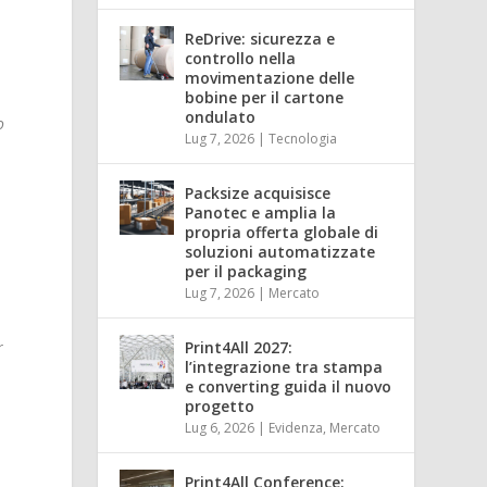
ReDrive: sicurezza e
controllo nella
movimentazione delle
bobine per il cartone
ondulato
o
Lug 7, 2026
|
Tecnologia
Packsize acquisisce
Panotec e amplia la
propria offerta globale di
soluzioni automatizzate
per il packaging
Lug 7, 2026
|
Mercato
Print4All 2027:
r
l’integrazione tra stampa
e converting guida il nuovo
progetto
Lug 6, 2026
|
Evidenza
,
Mercato
Print4All Conference: