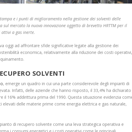
i stampa e i punti di miglioramento
nella gestione dei solventi delle
ia
sul mercato la nuova innovazione oggetto di brevetto HRTTM per il
attivi a gas inerte.
rova oggi ad affrontare sfide significative legate alla gestione dei
stenibilità economica, relativamente alla riduzione dei costi operativi
inquinamento.
 RECUPERO SOLVENTI
io
, emerge un quadro in cui una parte considerevole degli impianti di
vata. Infatti, delle aziende che hanno risposto, il 33,4% ha dichiarato
tre il 16% addirittura prima del 1990. Questa situazione evidenzia com
ti elevati delle materie prime come energia elettrica e gas naturale,
mpianto di recupero solvente come una leva strategica operativa e
erma i consumi energetici e i costi operativi come le principali