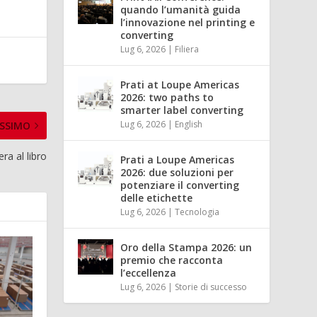
quando l’umanità guida
l’innovazione nel printing e
converting
Lug 6, 2026
|
Filiera
Prati at Loupe Americas
2026: two paths to
smarter label converting
Lug 6, 2026
|
English
SSIMO
ra al libro
Prati a Loupe Americas
2026: due soluzioni per
potenziare il converting
delle etichette
Lug 6, 2026
|
Tecnologia
Oro della Stampa 2026: un
premio che racconta
l’eccellenza
Lug 6, 2026
|
Storie di successo