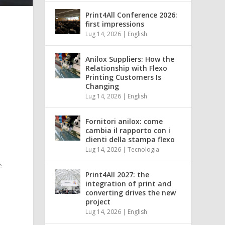
Print4All Conference 2026:
first impressions
Lug 14, 2026
|
English
Anilox Suppliers: How the
Relationship with Flexo
Printing Customers Is
Changing
,
Lug 14, 2026
|
English
Fornitori anilox: come
cambia il rapporto con i
clienti della stampa flexo
Lug 14, 2026
|
Tecnologia
e
Print4All 2027: the
integration of print and
converting drives the new
project
Lug 14, 2026
|
English