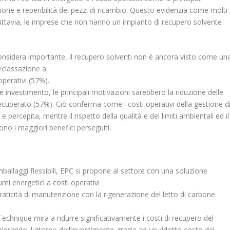
zione e reperibilità dei pezzi di ricambio. Questo evidenzia come molti
 Tuttavia, le imprese che non hanno un impianto di recupero solvente
onsidera importante, il recupero solventi non è ancora visto come un
declassazione a
perativi (57%).
e investimento, le principali motivazioni sarebbero la riduzione delle
recuperato (57%). Ciò conferma come i costi operativi della gestione d
 percepita, mentre il rispetto della qualità e dei limiti ambientali ed il
ono i maggiori benefici perseguiti.
ballaggi flessibili, EPC si propone al settore con una soluzione
mi energetici a costi operativi
 praticità di manutenzione con la rigenerazione del letto di carbone
hnique mira a ridurre significativamente i costi di recupero del
elerando il ritorno dell’investimento grazie ad un ridotto costo del