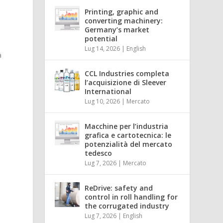
Printing, graphic and
converting machinery:
Germany’s market
potential
Lug 14, 2026
|
English
a
CCL Industries completa
l’acquisizione di Sleever
International
i
Lug 10, 2026
|
Mercato
Macchine per l’industria
grafica e cartotecnica: le
potenzialità del mercato
tedesco
Lug 7, 2026
|
Mercato
ReDrive: safety and
control in roll handling for
the corrugated industry
Lug 7, 2026
|
English