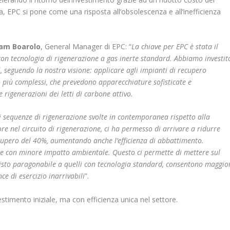
 EPC si pone come una risposta all’obsolescenza e all’inefficienza
iam Boarolo
, General Manager di EPC: “
La chiave per EPC è stata il
i con tecnologia di rigenerazione a gas inerte standard. Abbiamo investit
i, seguendo la nostra visione: applicare agli impianti di recupero
to più complessi, che prevedono apparecchiature sofisticate e
 rigenerazioni dei letti di carbone attivo.
di sequenze di rigenerazione svolte in contemporanea rispetto alla
re nel circuito di rigenerazione, ci ha permesso di arrivare a ridurre
recupero del 40%, aumentando anche l’efficienza di abbattimento.
te con minore impatto ambientale. Questo ci permette di mettere sul
isto paragonabile a quelli con tecnologia standard, consentono maggio
e di esercizio inarrivabili
”.
vestimento iniziale, ma con efficienza unica nel settore.