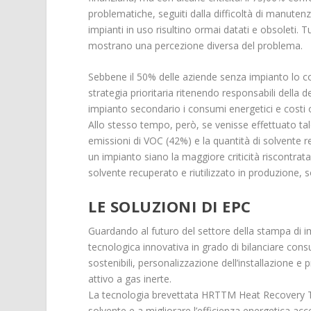
problematiche, seguiti dalla difficoltà di manuten
impianti in uso risultino ormai datati e obsoleti.
mostrano una percezione diversa del problema.
Sebbene il 50% delle aziende senza impianto lo c
strategia prioritaria ritenendo responsabili della 
impianto secondario i consumi energetici e costi o
Allo stesso tempo, però, se venisse effettuato tal
emissioni di VOC (42%) e la quantità di solvente 
un impianto siano la maggiore criticità riscontrata e
solvente recuperato e riutilizzato in produzione, s
LE SOLUZIONI DI EPC
Guardando al futuro del settore della stampa di im
tecnologica innovativa in grado di bilanciare consu
sostenibili, personalizzazione dell’installazione e
attivo a gas inerte.
La tecnologia brevettata HRTTM Heat Recovery Tec
solvente e a migliorare l’efficienza energetica acc