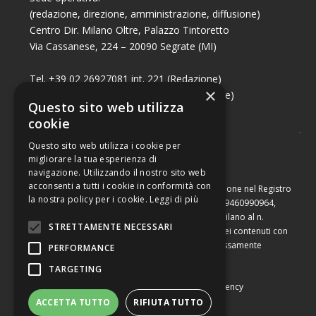
(redazione, direzione, amministrazione, diffusione)
Centro Dir. Milano Oltre, Palazzo Tintoretto
Via Cassanese, 224 – 20090 Segrate (MI)
Tel. +39 02 26927081 int. 221 (Redazione)
×
Tel. +39 02 26927081 int. 224 (Commerciale)
Questo sito web utilizza
Fax +39 02 26951006
cookie
Questo sito web utilizza i cookie per
migliorare la tua esperienza di
navigazione. Utilizzando il nostro sito web
acconsenti a tutti i cookie in conformità con
Capitale sociale di Euro 10.000,00 – Numero di iscrizione nel Registro
la nostra policy per i cookie.
Leggi di più
delle Imprese di Milano, partita Iva e codice fiscale 09460990964,
iscritta al Repertorio Economico Amministrativo di Milano al n.
STRETTAMENTE NECESSARI
2091710. È vietata la riproduzione, anche parziale, dei contenuti con
qualsiasi mezzo, compresa la stampa, se non espressamente
PERFORMANCE
autorizzata.
TARGETING
Copyright © Converting srl |
Privacy Policy
|
Web Agency
ACCETTA TUTTO
RIFIUTA TUTTO