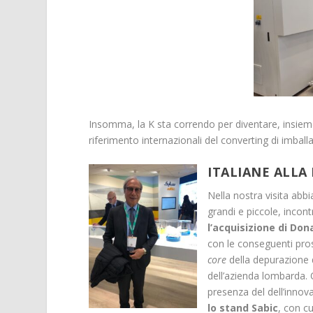
Insomma, la K sta correndo per diventare, insieme 
riferimento internazionali del converting di imball
ITALIANE ALLA
Nella nostra visita abb
grandi e piccole, inco
l’acquisizione di Do
con le conseguenti prosp
core
della depurazione d
dell’azienda lombarda.
presenza del dell’innov
lo stand Sabic
, con c