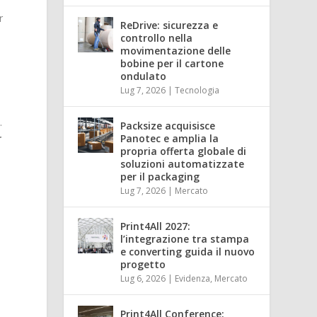
r
ReDrive: sicurezza e
controllo nella
movimentazione delle
bobine per il cartone
ondulato
Lug 7, 2026
|
Tecnologia
.
Packsize acquisisce
r
Panotec e amplia la
propria offerta globale di
soluzioni automatizzate
per il packaging
Lug 7, 2026
|
Mercato
Print4All 2027:
l’integrazione tra stampa
e converting guida il nuovo
progetto
Lug 6, 2026
|
Evidenza
,
Mercato
o
Print4All Conference: