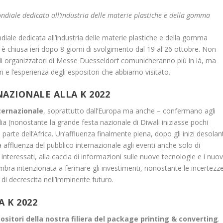
ondiale dedicata all’industria delle materie plastiche e della gomma
ndiale dedicata all’industria delle materie plastiche e della gomma
i è chiusa ieri dopo 8 giorni di svolgimento dal 19 al 26 ottobre. Non
gli organizzatori di Messe Duesseldorf comunicheranno più in là, ma
ri e l’esperienza degli espositori che abbiamo visitato.
AZIONALE ALLA K 2022
nternazionale
, soprattutto dall’Europa ma anche – confermano agli
dia (nonostante la grande festa nazionale di Diwali iniziasse pochi
e parte dell’Africa. Un’affluenza finalmente piena, dopo gli inizi desolan
 affluenza del pubblico internazionale agli eventi anche solo di
 interessati, alla caccia di informazioni sulle nuove tecnologie e i nuov
embra intenzionata a fermare gli investimenti, nonostante le incertezz
 di decrescita nell’imminente futuro.
 K 2022
ositori della nostra filiera del package printing & converting
.