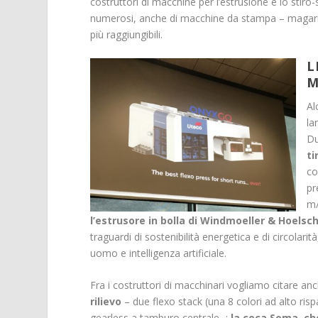
costruttori di macchine per l’estrusione e lo stiro
numerosi, anche di macchine da stampa – magari a
più raggiungibili.
L
M
Al
la
Du
ti
co
pr
m/
l’estrusore in bolla di Windmoeller & Hoelsch
traguardi di sostenibilità energetica e di circolar
uomo e intelligenza artificiale.
Fra i costruttori di macchinari vogliamo citare an
rilievo
– due flexo stack (una 8 colori ad alto risp
gearless a tamburo centrale -;
la ceca Soma, ch