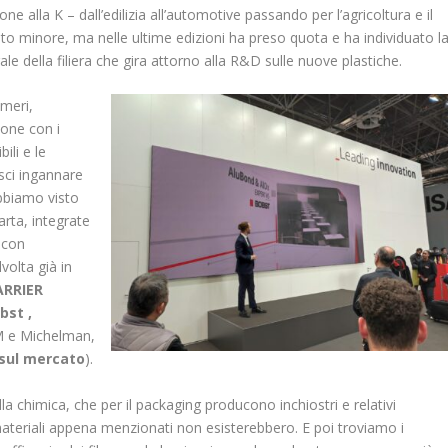
pone alla K – dall’edilizia all’automotive passando per l’agricoltura e il
o minore, ma nelle ultime edizioni ha preso quota e ha individuato l
e della filiera che gira attorno alla R&D sulle nuove plastiche.
imeri,
ione con i
ili e le
asci ingannare
abbiamo visto
arta, integrate
 con
volta già in
RRIER
bst ,
PM e Michelman,
sul mercato
).
 chimica, che per il packaging producono inchiostri e relativi
i materiali appena menzionati non esisterebbero. E poi troviamo i