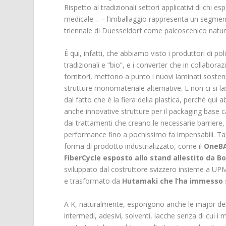
Rispetto ai tradizionali settori applicativi di chi es
medicale… – l’imballaggio rappresenta un segment
triennale di Duesseldorf come palcoscenico natural
È qui, infatti, che abbiamo visto i produttori di pol
tradizionali e “bio”, e i converter che in collaboraz
fornitori, mettono a punto i nuovi laminati sostenib
strutture monomateriale alternative. E non ci si l
dal fatto che è la fiera della plastica, perché qui 
anche innovative strutture per il packaging base c
dai trattamenti che creano le necessarie barriere,
performance fino a pochissimo fa impensabili. Tal
forma di prodotto industrializzato, come il
OneBA
FiberCycle esposto allo stand allestito da Bo
sviluppato dal costruttore svizzero insieme a U
e trasformato da
Hutamaki che l’ha immesso 
A K, naturalmente, espongono anche le major della
intermedi, adesivi, solventi, lacche senza di cui 