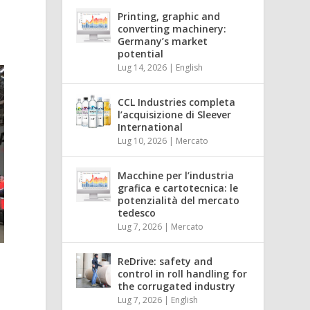
Printing, graphic and
a
converting machinery:
Germany’s market
potential
Lug 14, 2026
|
English
CCL Industries completa
l’acquisizione di Sleever
International
Lug 10, 2026
|
Mercato
Macchine per l’industria
grafica e cartotecnica: le
potenzialità del mercato
tedesco
Lug 7, 2026
|
Mercato
ReDrive: safety and
control in roll handling for
the corrugated industry
Lug 7, 2026
|
English