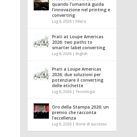
quando l’umanità guida
l’innovazione nel printing e
converting
Lug 6, 2026
|
Filiera
Prati at Loupe Americas
2026: two paths to
smarter label converting
Lug 6, 2026
|
English
Prati a Loupe Americas
2026: due soluzioni per
potenziare il converting
delle etichette
Lug 6, 2026
|
Tecnologia
Oro della Stampa 2026: un
premio che racconta
l’eccellenza
Lug 6, 2026
|
Storie di successo