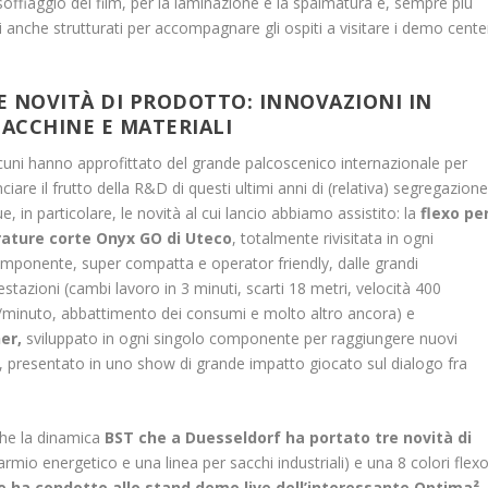
-soffiaggio dei film, per la laminazione e la spalmatura e, sempre più
nche strutturati per accompagnare gli ospiti a visitare i demo cente
E NOVITÀ DI PRODOTTO: INNOVAZIONI IN
ACCHINE E MATERIALI
cuni hanno approfittato del grande palcoscenico internazionale per
nciare il frutto della R&D di questi ultimi anni di (relativa) segregazione
e, in particolare, le novità al cui lancio abbiamo assistito: la
flexo pe
rature corte Onyx GO di Uteco
, totalmente rivisitata in ogni
mponente, super compatta e operator friendly, dalle grandi
estazioni (cambi lavoro in 3 minuti, scarti 18 metri, velocità 400
minuto, abbattimento dei consumi e molto altro ancora) e
er,
sviluppato in ogni singolo componente per raggiungere nuovi
ità, presentato in uno show di grande impatto giocato sul dialogo fra
che la dinamica
BST che a Duesseldorf ha portato tre novità di
armio energetico e una linea per sacchi industriali) e una 8 colori flex
e ha condotto allo stand demo live dell’interessante Optima²