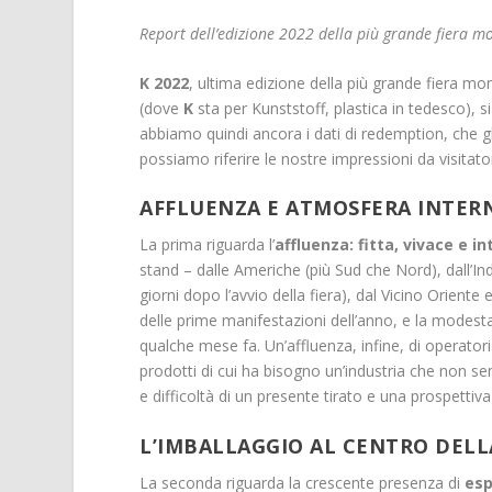
Report dell’edizione 2022 della più grande fiera m
K 2022
, ultima edizione della più grande fiera mo
(dove
K
sta per Kunststoff, plastica in tedesco), s
abbiamo quindi ancora i dati di redemption, che 
possiamo riferire le nostre impressioni da visitato
AFFLUENZA E ATMOSFERA INTERN
La prima riguarda l’
affluenza: fitta, vivace e i
stand – dalle Americhe (più Sud che Nord), dall’In
giorni dopo l’avvio della fiera), dal Vicino Oriente 
delle prime manifestazioni dell’anno, e la modesta
qualche mese fa. Un’affluenza, infine, di operatori
prodotti di cui ha bisogno un’industria che non s
e difficoltà di un presente tirato e una prospettiva
L’IMBALLAGGIO AL CENTRO DELLA
La seconda riguarda la crescente presenza di
esp