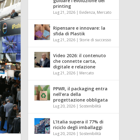
guidare l’evoluzione del
printing
Lug 21, 2026
|
Evidenza
,
Mercato
Ripensare e innovare: la
sfida di Plastik
Lug 21, 2026
|
Storie di successo
Video 2026: il contenuto
che connette carta,
digitale e relazione
Lug 21, 2026
|
Mercato
PPWR, il packaging entra
nell’era della
progettazione obbligata
Lug 20, 2026
|
Sostenibilità
L’Italia supera il 77% di
riciclo degli imballaggi
Lug 20, 2026
|
Sostenibilità