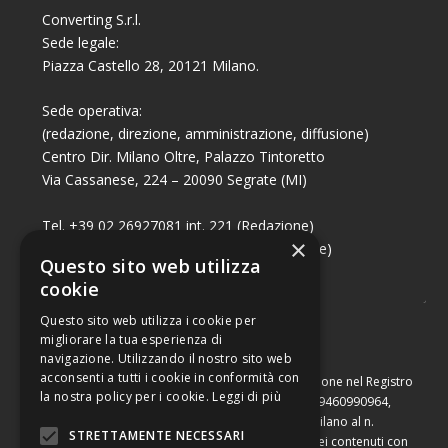
Converting S.r.l.
Sede legale:
Piazza Castello 28, 20121 Milano.
Sede operativa:
(redazione, direzione, amministrazione, diffusione)
Centro Dir. Milano Oltre, Palazzo Tintoretto
Via Cassanese, 224 – 20090 Segrate (MI)
Tel. +39 02 26927081 int. 221 (Redazione)
×
Tel. +39 02 26927081 int. 224 (Commerciale)
Questo sito web utilizza
Fax +39 02 26951006
cookie
Questo sito web utilizza i cookie per
migliorare la tua esperienza di
navigazione. Utilizzando il nostro sito web
acconsenti a tutti i cookie in conformità con
Capitale sociale di Euro 10.000,00 – Numero di iscrizione nel Registro
la nostra policy per i cookie.
Leggi di più
delle Imprese di Milano, partita Iva e codice fiscale 09460990964,
iscritta al Repertorio Economico Amministrativo di Milano al n.
STRETTAMENTE NECESSARI
2091710. È vietata la riproduzione, anche parziale, dei contenuti con