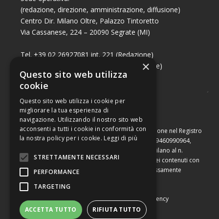
(redazione, direzione, amministrazione, diffusione)
Centro Dir. Milano Oltre, Palazzo Tintoretto
Via Cassanese, 224 – 20090 Segrate (MI)
Tel. +39 02 26927081 int. 221 (Redazione)
×
Tel. +39 02 26927081 int. 224 (Commerciale)
Questo sito web utilizza
Fax +39 02 26951006
cookie
Questo sito web utilizza i cookie per
migliorare la tua esperienza di
navigazione. Utilizzando il nostro sito web
acconsenti a tutti i cookie in conformità con
Capitale sociale di Euro 10.000,00 – Numero di iscrizione nel Registro
la nostra policy per i cookie.
Leggi di più
delle Imprese di Milano, partita Iva e codice fiscale 09460990964,
iscritta al Repertorio Economico Amministrativo di Milano al n.
STRETTAMENTE NECESSARI
2091710. È vietata la riproduzione, anche parziale, dei contenuti con
qualsiasi mezzo, compresa la stampa, se non espressamente
PERFORMANCE
autorizzata.
TARGETING
Copyright © Converting srl |
Privacy Policy
|
Web Agency
ACCETTA TUTTO
RIFIUTA TUTTO