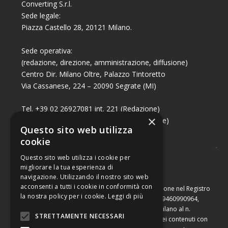
Converting S.r.l.
Sede legale:
Piazza Castello 28, 20121 Milano.
Sede operativa:
(redazione, direzione, amministrazione, diffusione)
Centro Dir. Milano Oltre, Palazzo Tintoretto
Via Cassanese, 224 – 20090 Segrate (MI)
Tel. +39 02 26927081 int. 221 (Redazione)
×
Tel. +39 02 26927081 int. 224 (Commerciale)
Questo sito web utilizza
Fax +39 02 26951006
cookie
Questo sito web utilizza i cookie per
migliorare la tua esperienza di
navigazione. Utilizzando il nostro sito web
acconsenti a tutti i cookie in conformità con
Capitale sociale di Euro 10.000,00 – Numero di iscrizione nel Registro
la nostra policy per i cookie.
Leggi di più
delle Imprese di Milano, partita Iva e codice fiscale 09460990964,
iscritta al Repertorio Economico Amministrativo di Milano al n.
STRETTAMENTE NECESSARI
2091710. È vietata la riproduzione, anche parziale, dei contenuti con