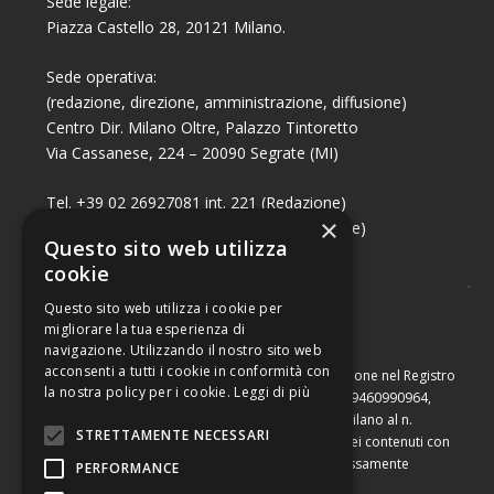
Sede legale:
Piazza Castello 28, 20121 Milano.
Sede operativa:
(redazione, direzione, amministrazione, diffusione)
Centro Dir. Milano Oltre, Palazzo Tintoretto
Via Cassanese, 224 – 20090 Segrate (MI)
Tel. +39 02 26927081 int. 221 (Redazione)
×
Tel. +39 02 26927081 int. 224 (Commerciale)
Questo sito web utilizza
Fax +39 02 26951006
cookie
Questo sito web utilizza i cookie per
migliorare la tua esperienza di
navigazione. Utilizzando il nostro sito web
acconsenti a tutti i cookie in conformità con
Capitale sociale di Euro 10.000,00 – Numero di iscrizione nel Registro
la nostra policy per i cookie.
Leggi di più
delle Imprese di Milano, partita Iva e codice fiscale 09460990964,
iscritta al Repertorio Economico Amministrativo di Milano al n.
STRETTAMENTE NECESSARI
2091710. È vietata la riproduzione, anche parziale, dei contenuti con
qualsiasi mezzo, compresa la stampa, se non espressamente
PERFORMANCE
autorizzata.