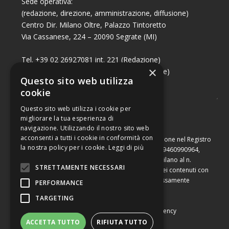
Sede operativa:
(redazione, direzione, amministrazione, diffusione)
Centro Dir. Milano Oltre, Palazzo Tintoretto
Via Cassanese, 224 – 20090 Segrate (MI)
Tel. +39 02 26927081 int. 221 (Redazione)
×
Tel. +39 02 26927081 int. 224 (Commerciale)
Questo sito web utilizza
Fax +39 02 26951006
cookie
Questo sito web utilizza i cookie per
migliorare la tua esperienza di
navigazione. Utilizzando il nostro sito web
acconsenti a tutti i cookie in conformità con
Capitale sociale di Euro 10.000,00 – Numero di iscrizione nel Registro
la nostra policy per i cookie.
Leggi di più
delle Imprese di Milano, partita Iva e codice fiscale 09460990964,
iscritta al Repertorio Economico Amministrativo di Milano al n.
STRETTAMENTE NECESSARI
2091710. È vietata la riproduzione, anche parziale, dei contenuti con
qualsiasi mezzo, compresa la stampa, se non espressamente
PERFORMANCE
autorizzata.
TARGETING
Copyright © Converting srl |
Privacy Policy
|
Web Agency
ACCETTA TUTTO
RIFIUTA TUTTO