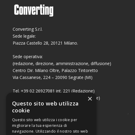
Converting S.r.l.
Sede legale:
Piazza Castello 28, 20121 Milano.
Sede operativa:
(redazione, direzione, amministrazione, diffusione)
Centro Dir. Milano Oltre, Palazzo Tintoretto
Via Cassanese, 224 – 20090 Segrate (MI)
Tel. +39 02 26927081 int. 221 (Redazione)
×
Tel. +39 02 26927081 int. 224 (Commerciale)
Questo sito web utilizza
Fax +39 02 26951006
cookie
Questo sito web utilizza i cookie per
migliorare la tua esperienza di
navigazione. Utilizzando il nostro sito web