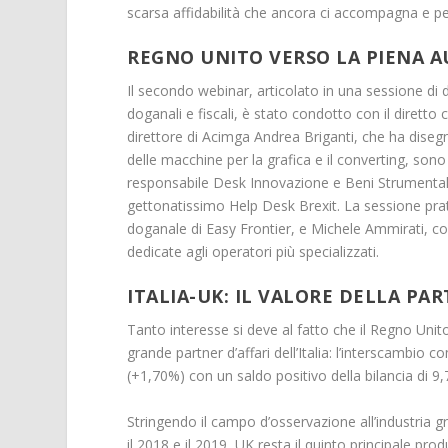
scarsa affidabilità che ancora ci accompagna e pen
REGNO UNITO VERSO LA PIENA 
Il secondo webinar, articolato in una sessione di d
doganali e fiscali, è stato condotto con il diretto
direttore di Acimga Andrea Briganti, che ha diseg
delle macchine per la grafica e il converting, sono 
responsabile Desk Innovazione e Beni Strumentali,
gettonatissimo Help Desk Brexit. La sessione prat
doganale di Easy Frontier, e Michele Ammirati, c
dedicate agli operatori più specializzati.
ITALIA-UK: IL VALORE DELLA PA
Tanto interesse si deve al fatto che il Regno Un
grande partner d’affari dell’Italia: l’interscambio c
(+1,70%) con un saldo positivo della bilancia di 9,7 
Stringendo il campo d’osservazione all’industria gra
il 2018 e il 2019, UK resta il quinto principale 