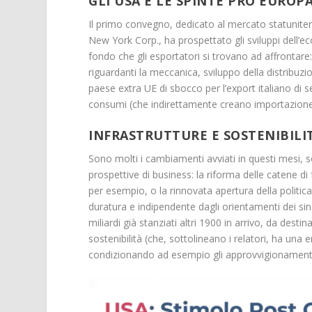
GLI USA E LE SPINTE PRO EUROP
Il primo convegno, dedicato al mercato statunite
New York Corp., ha prospettato gli sviluppi dell’e
fondo che gli esportatori si trovano ad affrontare
riguardanti la meccanica, sviluppo della distribuz
paese extra UE di sbocco per l’export italiano di s
consumi (che indirettamente creano importazione
INFRASTRUTTURE E SOSTENIBILI
Sono molti i cambiamenti avviati in questi mesi, 
prospettive di business: la riforma delle catene di 
per esempio, o la rinnovata apertura della politica
duratura e indipendente dagli orientamenti dei sing
miliardi già stanziati altri 1900 in arrivo, da desti
sostenibilità (che, sottolineano i relatori, ha una
condizionando ad esempio gli approvvigionamenti 