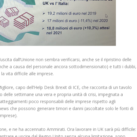
scita dall’Unione non sembra verificarsi, anche se il ripristino delle
anche a causa del personale ancora sottodimensionato) e tutti i dubbi,
 vita difficile alle imprese.
igliore, capo dell’Help Desk Brexit di ICE, che racconta di un tavolo
o delle settimane una vera e propria unità di crisi, impegnata a
atteggiamenti poco responsabili delle imprese rispetto agli
 news che possono generare timori e danni (ascoltate solo le fonti di
imprese).
ne, e ne ha accennato Ammirati. Ora lavorare in UK sarà più difficile:
 a entrare e uscire dal Regno Unito senza alcuna limitazione, sono