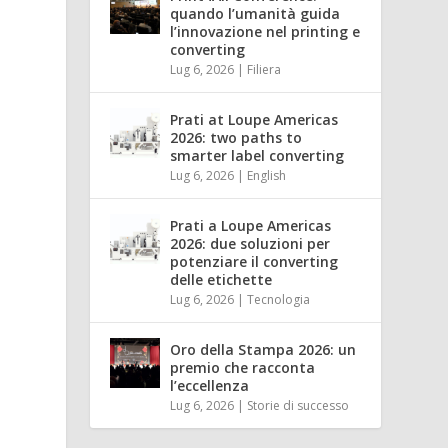
quando l’umanità guida
l’innovazione nel printing e
ù
converting
Lug 6, 2026
|
Filiera
Prati at Loupe Americas
2026: two paths to
smarter label converting
Lug 6, 2026
|
English
Prati a Loupe Americas
2026: due soluzioni per
potenziare il converting
delle etichette
Lug 6, 2026
|
Tecnologia
Oro della Stampa 2026: un
premio che racconta
l’eccellenza
Lug 6, 2026
|
Storie di successo