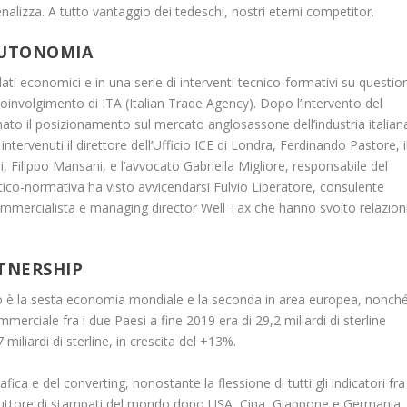
alizza. A tutto vantaggio dei tedeschi, nostri eterni competitor.
AUTONOMIA
ati economici e in una serie di interventi tecnico-formativi su question
 coinvolgimento di ITA (Italian Trade Agency). Dopo l’intervento del
nato il posizionamento sul mercato anglosassone dell’industria italian
intervenuti il direttore dell’Ufficio ICE di Londra, Ferdinando Pastore, i
 Filippo Mansani, e l’avvocato Gabriella Migliore, responsabile del
ico-normativa ha visto avvicendarsi Fulvio Liberatore, consulente
ommercialista e managing director Well Tax che hanno svolto relazion
RTNERSHIP
ito è la sesta economia mondiale e la seconda in area europea, nonch
ommerciale fra i due Paesi a fine 2019 era di 29,2 miliardi di sterline
miliardi di sterline, in crescita del +13%.
fica e del converting, nonostante la flessione di tutti gli indicatori fra
produttore di stampati del mondo dopo USA, Cina, Giappone e Germania