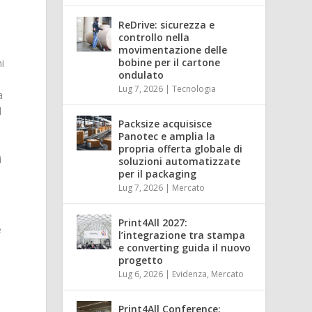
ReDrive: sicurezza e
controllo nella
movimentazione delle
bobine per il cartone
i
ondulato
Lug 7, 2026
|
Tecnologia
a
l
Packsize acquisisce
Panotec e amplia la
propria offerta globale di
i
soluzioni automatizzate
per il packaging
Lug 7, 2026
|
Mercato
Print4All 2027:
é
l’integrazione tra stampa
e converting guida il nuovo
progetto
Lug 6, 2026
|
Evidenza
,
Mercato
Print4All Conference: