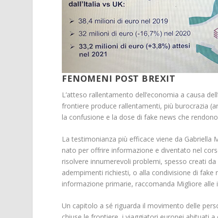
FENOMENI POST BREXIT
L’atteso rallentamento dell’economia a causa dell’u
frontiere produce rallentamenti, più burocrazia (
la confusione e la dose di fake news che rendono la
La testimonianza più efficace viene da Gabriella M
nato per offrire informazione e diventato nel cors
risolvere innumerevoli problemi, spesso creati da 
adempimenti richiesti, o alla condivisione di fake
informazione primarie, raccomanda Migliore alle 
Un capitolo a sé riguarda il movimento delle perso
chiuse le frontiere, i viaggiatori europei abituati