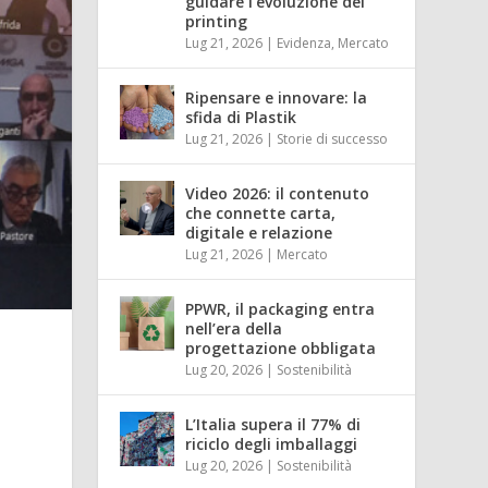
guidare l’evoluzione del
printing
Lug 21, 2026
|
Evidenza
,
Mercato
Ripensare e innovare: la
sfida di Plastik
Lug 21, 2026
|
Storie di successo
Video 2026: il contenuto
che connette carta,
digitale e relazione
Lug 21, 2026
|
Mercato
PPWR, il packaging entra
nell’era della
progettazione obbligata
Lug 20, 2026
|
Sostenibilità
e
L’Italia supera il 77% di
riciclo degli imballaggi
Lug 20, 2026
|
Sostenibilità