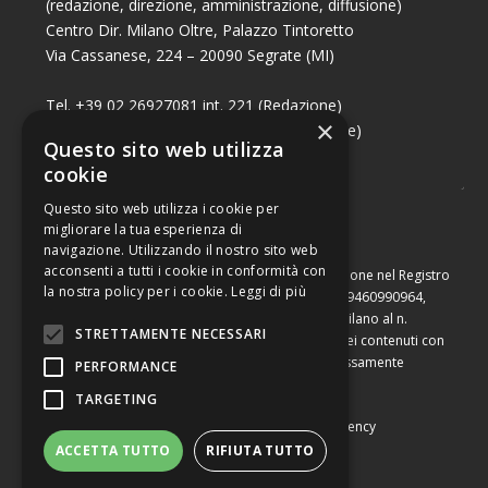
(redazione, direzione, amministrazione, diffusione)
Centro Dir. Milano Oltre, Palazzo Tintoretto
Via Cassanese, 224 – 20090 Segrate (MI)
Tel. +39 02 26927081 int. 221 (Redazione)
×
Tel. +39 02 26927081 int. 224 (Commerciale)
Questo sito web utilizza
Fax +39 02 26951006
cookie
Questo sito web utilizza i cookie per
migliorare la tua esperienza di
navigazione. Utilizzando il nostro sito web
acconsenti a tutti i cookie in conformità con
Capitale sociale di Euro 10.000,00 – Numero di iscrizione nel Registro
la nostra policy per i cookie.
Leggi di più
delle Imprese di Milano, partita Iva e codice fiscale 09460990964,
iscritta al Repertorio Economico Amministrativo di Milano al n.
STRETTAMENTE NECESSARI
2091710. È vietata la riproduzione, anche parziale, dei contenuti con
qualsiasi mezzo, compresa la stampa, se non espressamente
PERFORMANCE
autorizzata.
TARGETING
Copyright © Converting srl |
Privacy Policy
|
Web Agency
ACCETTA TUTTO
RIFIUTA TUTTO