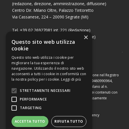
(redazione, direzione, amministrazione, diffusione)
Centro Dir. Milano Oltre, Palazzo Tintoretto
Via Cassanese, 224 – 20090 Segrate (MI)
Tel. +39 02 26927081 int. 221 (Redazione)
×
Tel. +39 02 26927081 int. 224 (Commerciale)
Questo sito web utilizza
Fax +39 02 26951006
cookie
Questo sito web utilizza i cookie per
migliorare la tua esperienza di
navigazione. Utilizzando il nostro sito web
acconsenti a tutti i cookie in conformità con
Capitale sociale di Euro 10.000,00 – Numero di iscrizione nel Registro
la nostra policy per i cookie.
Leggi di più
delle Imprese di Milano, partita Iva e codice fiscale 09460990964,
iscritta al Repertorio Economico Amministrativo di Milano al n.
STRETTAMENTE NECESSARI
2091710. È vietata la riproduzione, anche parziale, dei contenuti con
qualsiasi mezzo, compresa la stampa, se non espressamente
PERFORMANCE
autorizzata.
TARGETING
Copyright © Converting srl |
Privacy Policy
|
Web Agency
ACCETTA TUTTO
RIFIUTA TUTTO