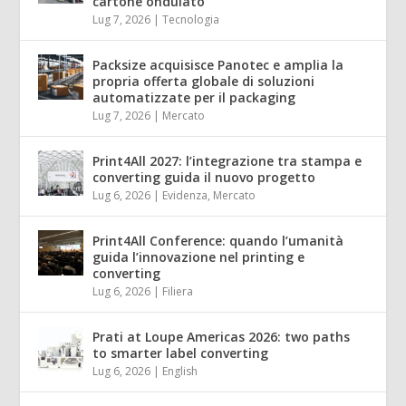
cartone ondulato
Lug 7, 2026
|
Tecnologia
Packsize acquisisce Panotec e amplia la
propria offerta globale di soluzioni
automatizzate per il packaging
Lug 7, 2026
|
Mercato
Print4All 2027: l’integrazione tra stampa e
converting guida il nuovo progetto
Lug 6, 2026
|
Evidenza
,
Mercato
Print4All Conference: quando l’umanità
guida l’innovazione nel printing e
converting
Lug 6, 2026
|
Filiera
Prati at Loupe Americas 2026: two paths
to smarter label converting
Lug 6, 2026
|
English