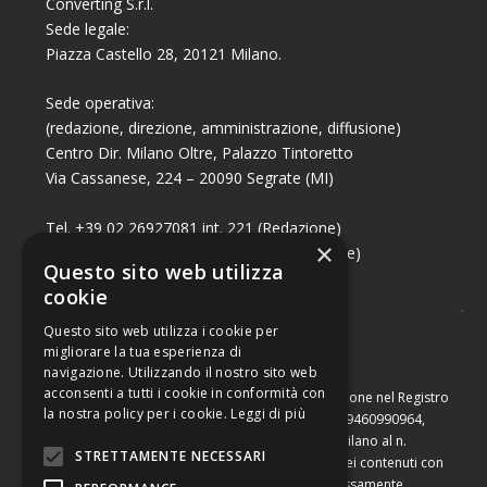
Converting S.r.l.
Sede legale:
Piazza Castello 28, 20121 Milano.
Sede operativa:
(redazione, direzione, amministrazione, diffusione)
Centro Dir. Milano Oltre, Palazzo Tintoretto
Via Cassanese, 224 – 20090 Segrate (MI)
Tel. +39 02 26927081 int. 221 (Redazione)
×
Tel. +39 02 26927081 int. 224 (Commerciale)
Questo sito web utilizza
Fax +39 02 26951006
cookie
Questo sito web utilizza i cookie per
migliorare la tua esperienza di
navigazione. Utilizzando il nostro sito web
acconsenti a tutti i cookie in conformità con
Capitale sociale di Euro 10.000,00 – Numero di iscrizione nel Registro
la nostra policy per i cookie.
Leggi di più
delle Imprese di Milano, partita Iva e codice fiscale 09460990964,
iscritta al Repertorio Economico Amministrativo di Milano al n.
STRETTAMENTE NECESSARI
2091710. È vietata la riproduzione, anche parziale, dei contenuti con
qualsiasi mezzo, compresa la stampa, se non espressamente