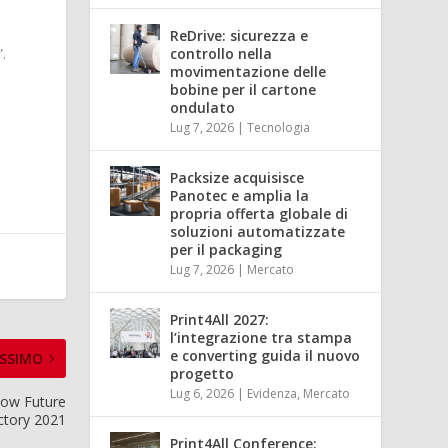
ReDrive: sicurezza e
”.
controllo nella
movimentazione delle
bobine per il cartone
ondulato
Lug 7, 2026
|
Tecnologia
Packsize acquisisce
Panotec e amplia la
propria offerta globale di
soluzioni automatizzate
per il packaging
Lug 7, 2026
|
Mercato
Print4All 2027:
l’integrazione tra stampa
e converting guida il nuovo
SSIMO
progetto
Lug 6, 2026
|
Evidenza
,
Mercato
how Future
ctory 2021
Print4All Conference: