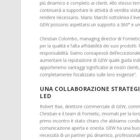
più dinamico e completo ai clienti. Allo stesso 
continuerà a supportare le attività di vendita visit
rendere necessario. Mario Marchi sottolinea il livel
GEW possono aspettarsi un supporto a 360° e un
Christian Colombo, managing director di Fornie
per la qualità e l’alta affidabilità dei suoi prodotti
responsabilità. Siamo consapevoli dell’eccezional
aumentare la reputazione di GEW quale guida indi
apporteremo vantaggi significativi ai nostri client
completamente focalizzato sulle loro esigenze”.
UNA COLLABORAZIONE STRATEGIC
LED
Robert Rae, direttore commerciale di GEW, commen
Christian e il team di Fornietic, rinomati per la lo
primo incontro è stato chiaro che abbiamo condivis
comunicazione aperta e onesta. GEW ha una buona 
necessità di un partner più dinamico, professiona