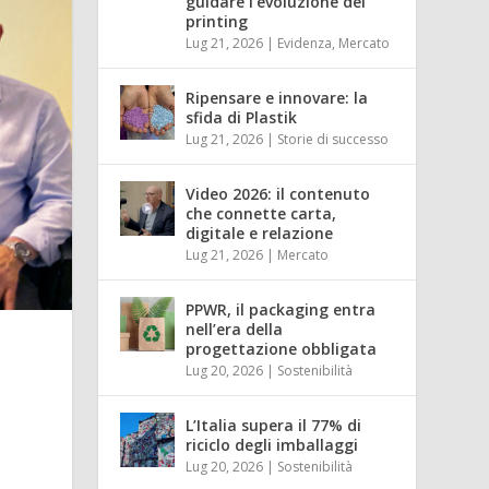
guidare l’evoluzione del
printing
Lug 21, 2026
|
Evidenza
,
Mercato
Ripensare e innovare: la
sfida di Plastik
Lug 21, 2026
|
Storie di successo
Video 2026: il contenuto
che connette carta,
digitale e relazione
Lug 21, 2026
|
Mercato
PPWR, il packaging entra
nell’era della
progettazione obbligata
Lug 20, 2026
|
Sostenibilità
à
L’Italia supera il 77% di
riciclo degli imballaggi
Lug 20, 2026
|
Sostenibilità