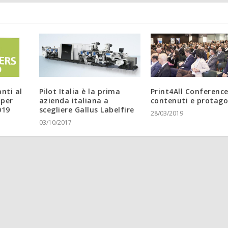
nti al
Pilot Italia è la prima
Print4All Conference
 per
azienda italiana a
contenuti e protago
019
scegliere Gallus Labelfire
28/03/2019
03/10/2017