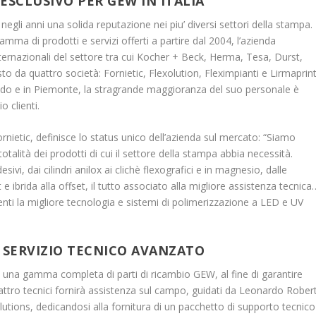
ESCLUSIVO PER GEW IN ITALIA
egli anni una solida reputazione nei piu’ diversi settori della stampa.
gamma di prodotti e servizi offerti a partire dal 2004, l’azienda
ternazionali del settore tra cui Kocher + Beck, Herma, Tesa, Durst,
o da quattro società: Fornietic, Flexolution, Fleximpianti e Lirmaprint
edo e in Piemonte, la stragrande maggioranza del suo personale è
o clienti.
nietic, definisce lo status unico dell’azienda sul mercato: “Siamo
 totalità dei prodotti di cui il settore della stampa abbia necessità.
sivi, dai cilindri anilox ai clichè flexografici e in magnesio, dalle
 e ibrida alla offset, il tutto associato alla migliore assistenza tecnica
ienti la migliore tecnologia e sistemi di polimerizzazione a LED e UV
 SERVIZIO TECNICO AVANZATO
, una gamma completa di parti di ricambio GEW, al fine di garantire
attro tecnici fornirà assistenza sul campo, guidati da Leonardo Robert
tions, dedicandosi alla fornitura di un pacchetto di supporto tecnico