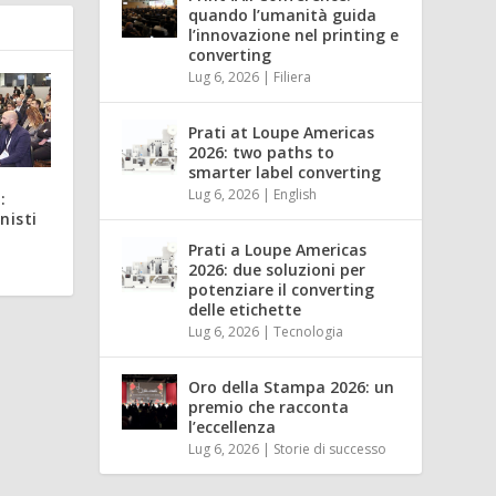
quando l’umanità guida
l’innovazione nel printing e
converting
Lug 6, 2026
|
Filiera
Prati at Loupe Americas
2026: two paths to
smarter label converting
Lug 6, 2026
|
English
:
nisti
Prati a Loupe Americas
2026: due soluzioni per
potenziare il converting
delle etichette
Lug 6, 2026
|
Tecnologia
Oro della Stampa 2026: un
premio che racconta
l’eccellenza
Lug 6, 2026
|
Storie di successo