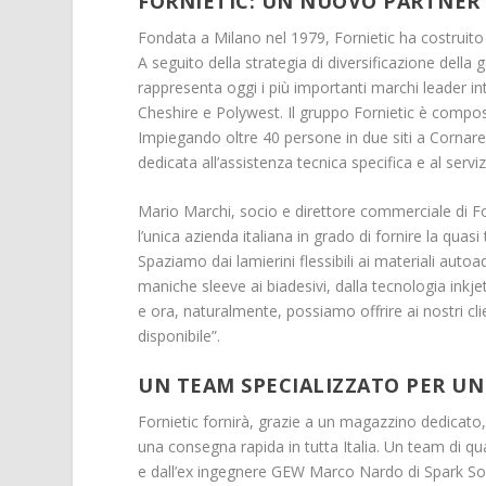
FORNIETIC: UN NUOVO PARTNER 
Fondata a Milano nel 1979, Fornietic ha costruito n
A seguito della strategia di diversificazione della 
rappresenta oggi i più importanti marchi leader in
Cheshire e Polywest. Il gruppo Fornietic è compost
Impiegando oltre 40 persone in due siti a Cornar
dedicata all’assistenza tecnica specifica e al servizi
Mario Marchi, socio e direttore commerciale di For
l’unica azienda italiana in grado di fornire la quasi
Spaziamo dai lamierini flessibili ai materiali autoade
maniche sleeve ai biadesivi, dalla tecnologia inkjet
e ora, naturalmente, possiamo offrire ai nostri cl
disponibile”.
UN TEAM SPECIALIZZATO PER UN
Fornietic fornirà, grazie a un magazzino dedicato
una consegna rapida in tutta Italia. Un team di qu
e dall’ex ingegnere GEW Marco Nardo di Spark Solu