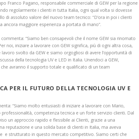
tempo Franco Pagano, responsabile commerciale di GEW per la regione
ando regolarmente i clienti in tutta Italia, ogni qual volta si dovesse
lo di assoluto valore del nuovo team tecnico: “D’ora in poi i clienti
a ancora maggiore esperienza a portata di mano”.
tic commenta: “Siamo ben consapevoli che il nome GEW sia rinomato
. Per noi, iniziare a lavorare con GEW significa, più di ogni altra cosa,
e lavoro svolto da GEW e siamo orgogliosi di avere l’opportunità di
scussa della tecnologia UV e LED in Italia. Unendoci a GEW,
i, che avranno il supporto totale e qualificato di un team
A PER IL FUTURO DELLA TECNOLOGIA UV E
ta: “Siamo molto entusiasti di iniziare a lavorare con Mario,
ro professionalità, competenza tecnica e un forte servizio clienti. Dal
o un approccio rapido e flessibile ai Clienti, grazie a una
reputazione e una solida base di clienti in Italia, ma aveva
le e strutturato in questo mercato competitivo. Siamo certi che