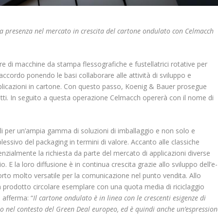
ua presenza nel mercato in crescita del cartone ondulato con Celmacch
e di macchine da stampa flessografiche e fustellatrici rotative per
accordo ponendo le basi collaborare alle attività di sviluppo e
pplicazioni in cartone. Con questo passo, Koenig & Bauer prosegue
otti. In seguito a questa operazione Celmacch opererà con il nome di
vali per un’ampia gamma di soluzioni di imballaggio e non solo e
sivo del packaging in termini di valore. Accanto alle classiche
zialmente la richiesta da parte del mercato di applicazioni diverse
. E la loro diffusione è in continua crescita grazie allo sviluppo dell’e-
rto molto versatile per la comunicazione nel punto vendita. Allo
n prodotto circolare esemplare con una quota media di riciclaggio
 afferma: “
Il cartone ondulato è in linea con le crescenti esigenze di
imo nel contesto del Green Deal europeo, ed è quindi anche un’espression