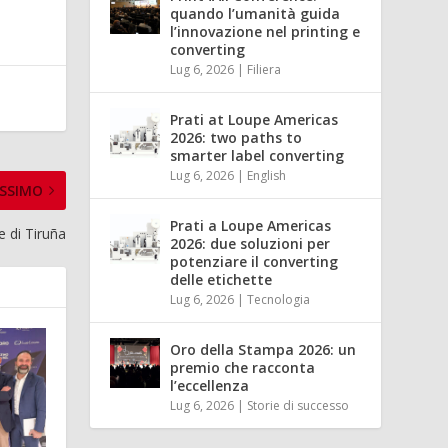
quando l’umanità guida
l’innovazione nel printing e
converting
Lug 6, 2026
|
Filiera
Prati at Loupe Americas
2026: two paths to
smarter label converting
Lug 6, 2026
|
English
SSIMO
Prati a Loupe Americas
e di Tiruña
2026: due soluzioni per
potenziare il converting
delle etichette
Lug 6, 2026
|
Tecnologia
Oro della Stampa 2026: un
premio che racconta
l’eccellenza
Lug 6, 2026
|
Storie di successo