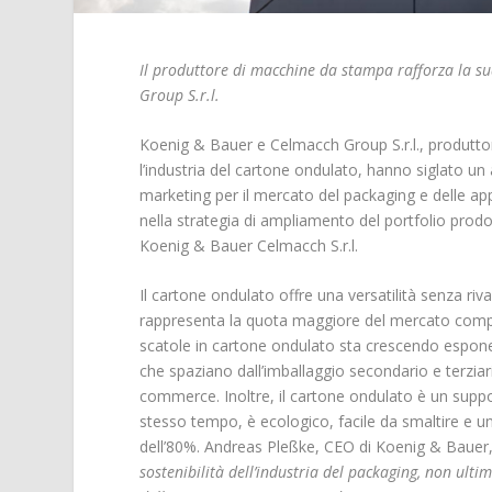
Il produttore di macchine da stampa rafforza la s
Group S.r.l.
Koenig & Bauer e Celmacch Group S.r.l., produttor
l’industria del cartone ondulato, hanno siglato un 
marketing per il mercato del packaging e delle a
nella strategia di ampliamento del portfolio prod
Koenig & Bauer Celmacch S.r.l.
Il cartone ondulato offre una versatilità senza ri
rappresenta la quota maggiore del mercato comples
scatole in cartone ondulato sta crescendo esponen
che spaziano dall’imballaggio secondario e terziario
commerce. Inoltre, il cartone ondulato è un suppo
stesso tempo, è ecologico, facile da smaltire e u
dell’80%. Andreas Pleßke, CEO di Koenig & Bauer,
sostenibilità dell’industria del packaging, non ult