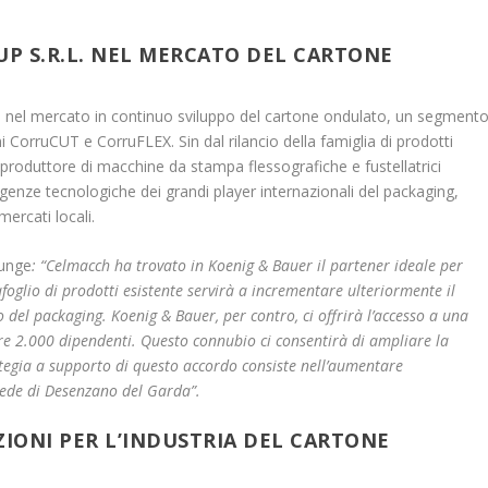
UP S.R.L. NEL MERCATO DEL CARTONE
a nel mercato in continuo sviluppo del cartone ondulato, un segment
i CorruCUT e CorruFLEX. Sin dal rilancio della famiglia di prodotti
oduttore di macchine da stampa flessografiche e fustellatrici
esigenze tecnologiche dei grandi player internazionali del packaging,
ercati locali.
iunge
: “Celmacch ha trovato in Koenig & Bauer il partener ideale per
foglio di prodotti esistente servirà a incrementare ulteriormente il
del packaging. Koenig & Bauer, per contro, ci offrirà l’accesso a una
tre 2.000 dipendenti. Questo connubio ci consentirà di ampliare la
ategia a supporto di questo accordo consiste nell’aumentare
sede di Desenzano del Garda”.
IONI PER L’INDUSTRIA DEL CARTONE