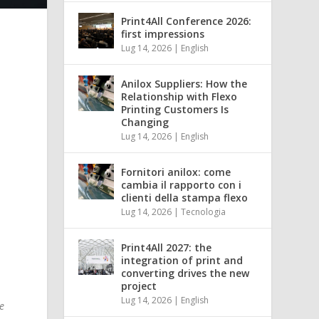
Print4All Conference 2026:
first impressions
Lug 14, 2026
|
English
Anilox Suppliers: How the
Relationship with Flexo
Printing Customers Is
Changing
Lug 14, 2026
|
English
Fornitori anilox: come
cambia il rapporto con i
clienti della stampa flexo
Lug 14, 2026
|
Tecnologia
Print4All 2027: the
integration of print and
converting drives the new
project
Lug 14, 2026
|
English
e