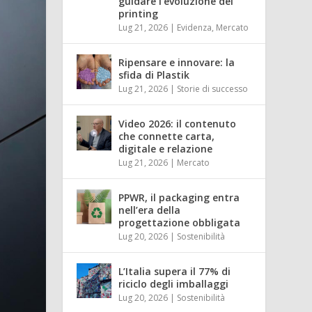
guidare l’evoluzione del
printing
Lug 21, 2026
|
Evidenza
,
Mercato
Ripensare e innovare: la
sfida di Plastik
Lug 21, 2026
|
Storie di successo
Video 2026: il contenuto
che connette carta,
digitale e relazione
Lug 21, 2026
|
Mercato
PPWR, il packaging entra
nell’era della
progettazione obbligata
Lug 20, 2026
|
Sostenibilità
L’Italia supera il 77% di
riciclo degli imballaggi
Lug 20, 2026
|
Sostenibilità