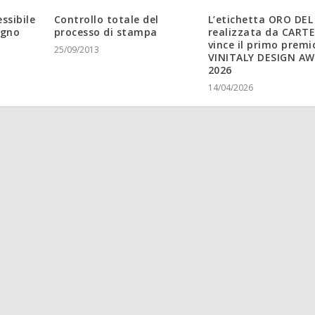
Controllo totale del
essibile
L’etichetta ORO DEL
processo di stampa
egno
realizzata da CART
vince il primo premi
25/09/2013
VINITALY DESIGN A
2026
14/04/2026