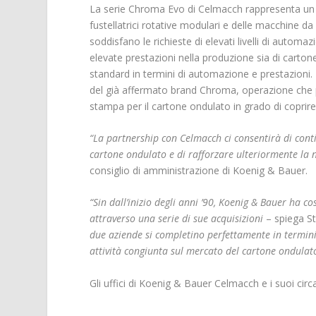
La serie Chroma Evo di Celmacch rappresenta un o
fustellatrici rotative modulari e delle macchine 
soddisfano le richieste di elevati livelli di aut
elevate prestazioni nella produzione sia di carton
standard in termini di automazione e prestazioni. I
del già affermato brand Chroma, operazione che p
stampa per il cartone ondulato in grado di coprire 
“La partnership con Celmacch ci consentirà di cont
cartone ondulato e di rafforzare ulteriormente la 
consiglio di amministrazione di Koenig & Bauer.
“Sin dall’inizio degli anni ’90, Koenig & Bauer ha c
attraverso una serie di sue acquisizioni
– spiega S
due aziende si completino perfettamente in termin
attività congiunta sul mercato del cartone ondulat
Gli uffici di Koenig & Bauer Celmacch e i suoi cir