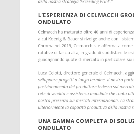
della nostra strategia ‘Exceeding Print’.”
L’ESPERIENZA DI CELMACCH GRO
ONDULATO
Celmacch ha maturato oltre 40 anni di esperienz
a cui Koenig & Bauer si rivolge anche con i sistem
Chroma nel 2019, Celmacch si è affermata come pr
rotative di fascia alta, in grado di soddisfare le 
guadagnando quote di mercato in particolare sui m
Luca Celotti, direttore generale di Celmacch, agg
sviluppare progetti a lungo termine. Il nostro porta
posizionamento del produttore tedesco sul mercato 
rete di vendita e assistenza mondiale che conta ol
nostra presenza sui mercati internazionali. La str
ulteriormente la capacità produttiva della nostra 
UNA GAMMA COMPLETA DI SOLUZ
ONDULATO