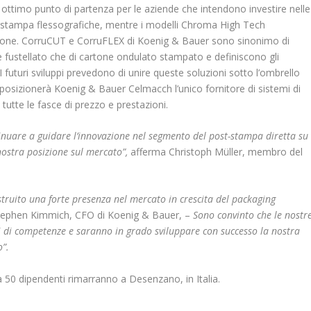
ttimo punto di partenza per le aziende che intendono investire nelle
da stampa flessografiche, mentre i modelli Chroma High Tech
omazione. CorruCUT e CorruFLEX di Koenig & Bauer sono sinonimo di
e fustellato che di cartone ondulato stampato e definiscono gli
 futuri sviluppi prevedono di unire queste soluzioni sotto l’ombrello
osizionerà Koenig & Bauer Celmacch l’unico fornitore di sistemi di
tutte le fasce di prezzo e prestazioni.
inuare a guidare l’innovazione nel segmento del post-stampa diretta su
nostra posizione sul mercato”,
afferma Christoph Müller, membro del
ostruito una forte presenza nel mercato in crescita del packaging
tephen Kimmich, CFO di Koenig & Bauer, –
Sono convinto che le nostr
i di competenze e saranno in grado sviluppare con successo la nostra
o”.
ca 50 dipendenti rimarranno a Desenzano, in Italia.