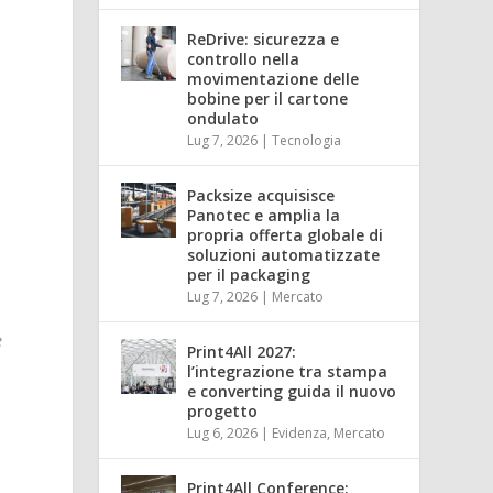
ReDrive: sicurezza e
controllo nella
movimentazione delle
bobine per il cartone
ondulato
Lug 7, 2026
|
Tecnologia
Packsize acquisisce
Panotec e amplia la
propria offerta globale di
soluzioni automatizzate
per il packaging
Lug 7, 2026
|
Mercato
e
Print4All 2027:
l’integrazione tra stampa
e converting guida il nuovo
progetto
Lug 6, 2026
|
Evidenza
,
Mercato
Print4All Conference: