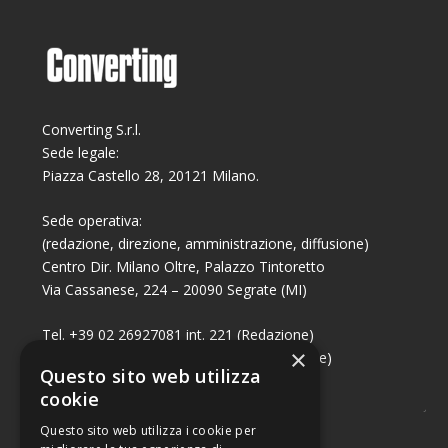
Converting S.r.l.
Sede legale:
Piazza Castello 28, 20121 Milano.
Sede operativa:
(redazione, direzione, amministrazione, diffusione)
Centro Dir. Milano Oltre, Palazzo Tintoretto
Via Cassanese, 224 – 20090 Segrate (MI)
Tel. +39 02 26927081 int. 221 (Redazione)
×
Tel. +39 02 26927081 int. 224 (Commerciale)
Questo sito web utilizza
Fax +39 02 26951006
cookie
Questo sito web utilizza i cookie per