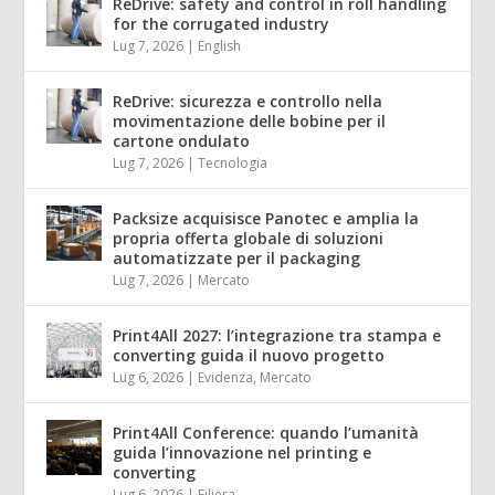
ReDrive: safety and control in roll handling
for the corrugated industry
Lug 7, 2026
|
English
ReDrive: sicurezza e controllo nella
movimentazione delle bobine per il
cartone ondulato
Lug 7, 2026
|
Tecnologia
Packsize acquisisce Panotec e amplia la
propria offerta globale di soluzioni
automatizzate per il packaging
Lug 7, 2026
|
Mercato
Print4All 2027: l’integrazione tra stampa e
converting guida il nuovo progetto
Lug 6, 2026
|
Evidenza
,
Mercato
Print4All Conference: quando l’umanità
guida l’innovazione nel printing e
converting
Lug 6, 2026
|
Filiera