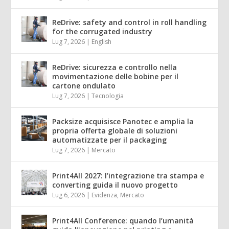
ReDrive: safety and control in roll handling
for the corrugated industry
Lug 7, 2026
|
English
ReDrive: sicurezza e controllo nella
movimentazione delle bobine per il
cartone ondulato
Lug 7, 2026
|
Tecnologia
Packsize acquisisce Panotec e amplia la
propria offerta globale di soluzioni
automatizzate per il packaging
Lug 7, 2026
|
Mercato
Print4All 2027: l’integrazione tra stampa e
converting guida il nuovo progetto
Lug 6, 2026
|
Evidenza
,
Mercato
Print4All Conference: quando l’umanità