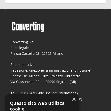
Converting S.r.l.
Sede legale:
Piazza Castello 28, 20121 Milano.
Sede operativa:
(redazione, direzione, amministrazione, diffusione)
Centro Dir. Milano Oltre, Palazzo Tintoretto
Via Cassanese, 224 – 20090 Segrate (MI)
Tel. +39 02 26927081 int. 221 (Redazione)
×
Tel. +39 02 26927081 int. 224 (Commerciale)
Questo sito web utilizza
Fax +39 02 26951006
cookie