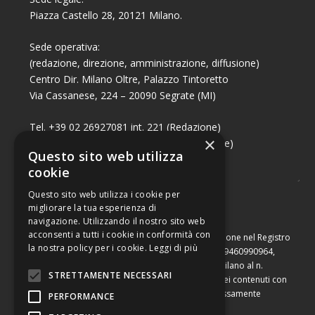
Piazza Castello 28, 20121 Milano.
Sede operativa:
(redazione, direzione, amministrazione, diffusione)
Centro Dir. Milano Oltre, Palazzo Tintoretto
Via Cassanese, 224 – 20090 Segrate (MI)
Tel. +39 02 26927081 int. 221 (Redazione)
×
Tel. +39 02 26927081 int. 224 (Commerciale)
Questo sito web utilizza
Fax +39 02 26951006
cookie
Questo sito web utilizza i cookie per
migliorare la tua esperienza di
navigazione. Utilizzando il nostro sito web
acconsenti a tutti i cookie in conformità con
Capitale sociale di Euro 10.000,00 – Numero di iscrizione nel Registro
la nostra policy per i cookie.
Leggi di più
delle Imprese di Milano, partita Iva e codice fiscale 09460990964,
iscritta al Repertorio Economico Amministrativo di Milano al n.
STRETTAMENTE NECESSARI
2091710. È vietata la riproduzione, anche parziale, dei contenuti con
qualsiasi mezzo, compresa la stampa, se non espressamente
PERFORMANCE
autorizzata.