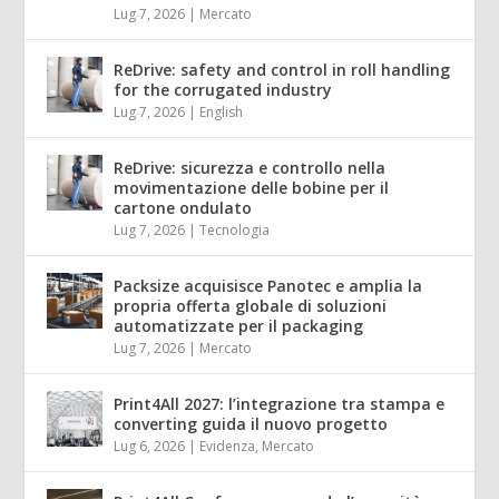
Lug 7, 2026
|
Mercato
ReDrive: safety and control in roll handling
for the corrugated industry
Lug 7, 2026
|
English
ReDrive: sicurezza e controllo nella
movimentazione delle bobine per il
cartone ondulato
Lug 7, 2026
|
Tecnologia
Packsize acquisisce Panotec e amplia la
propria offerta globale di soluzioni
automatizzate per il packaging
Lug 7, 2026
|
Mercato
Print4All 2027: l’integrazione tra stampa e
converting guida il nuovo progetto
Lug 6, 2026
|
Evidenza
,
Mercato