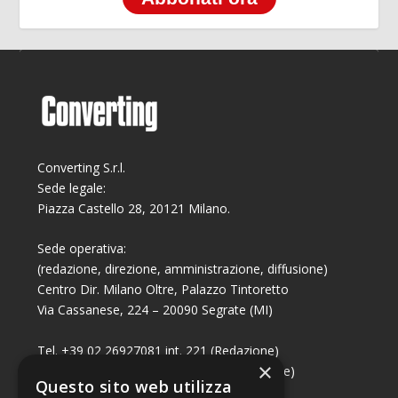
Converting S.r.l.
Sede legale:
Piazza Castello 28, 20121 Milano.
Sede operativa:
(redazione, direzione, amministrazione, diffusione)
Centro Dir. Milano Oltre, Palazzo Tintoretto
Via Cassanese, 224 – 20090 Segrate (MI)
Tel. +39 02 26927081 int. 221 (Redazione)
×
Tel. +39 02 26927081 int. 224 (Commerciale)
Questo sito web utilizza
Fax +39 02 26951006