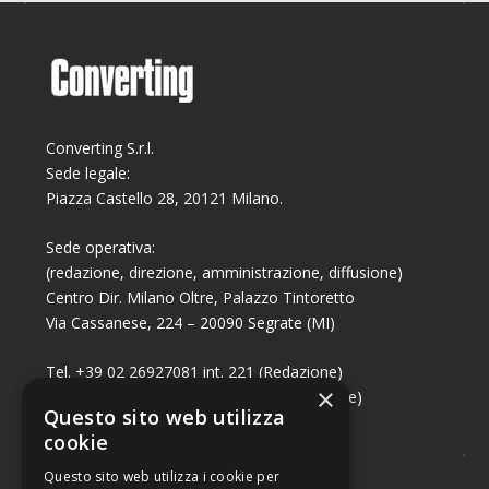
Converting S.r.l.
Sede legale:
Piazza Castello 28, 20121 Milano.
Sede operativa:
(redazione, direzione, amministrazione, diffusione)
Centro Dir. Milano Oltre, Palazzo Tintoretto
Via Cassanese, 224 – 20090 Segrate (MI)
Tel. +39 02 26927081 int. 221 (Redazione)
×
Tel. +39 02 26927081 int. 224 (Commerciale)
Questo sito web utilizza
Fax +39 02 26951006
cookie
Questo sito web utilizza i cookie per