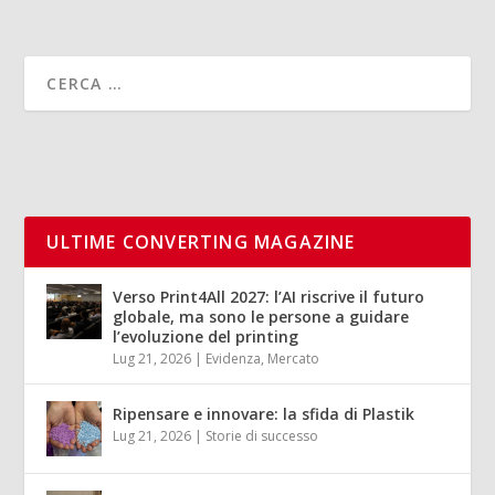
ULTIME CONVERTING MAGAZINE
Verso Print4All 2027: l’AI riscrive il futuro
globale, ma sono le persone a guidare
l’evoluzione del printing
Lug 21, 2026
|
Evidenza
,
Mercato
Ripensare e innovare: la sfida di Plastik
Lug 21, 2026
|
Storie di successo