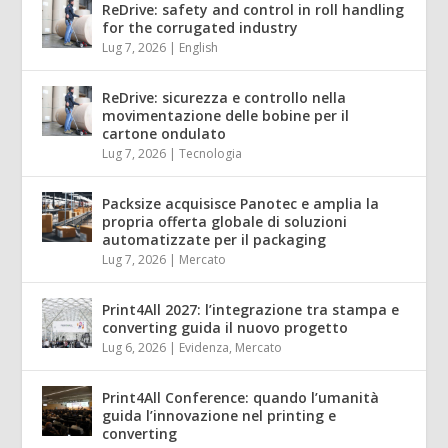
ReDrive: safety and control in roll handling
for the corrugated industry
Lug 7, 2026
|
English
ReDrive: sicurezza e controllo nella
movimentazione delle bobine per il
cartone ondulato
Lug 7, 2026
|
Tecnologia
Packsize acquisisce Panotec e amplia la
propria offerta globale di soluzioni
automatizzate per il packaging
Lug 7, 2026
|
Mercato
Print4All 2027: l’integrazione tra stampa e
converting guida il nuovo progetto
Lug 6, 2026
|
Evidenza
,
Mercato
Print4All Conference: quando l’umanità
guida l’innovazione nel printing e
converting