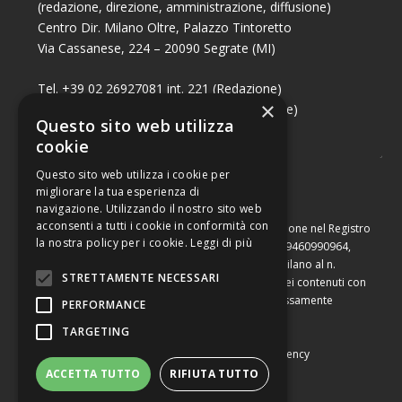
(redazione, direzione, amministrazione, diffusione)
Centro Dir. Milano Oltre, Palazzo Tintoretto
Via Cassanese, 224 – 20090 Segrate (MI)
Tel. +39 02 26927081 int. 221 (Redazione)
×
Tel. +39 02 26927081 int. 224 (Commerciale)
Questo sito web utilizza
Fax +39 02 26951006
cookie
Questo sito web utilizza i cookie per
migliorare la tua esperienza di
navigazione. Utilizzando il nostro sito web
acconsenti a tutti i cookie in conformità con
Capitale sociale di Euro 10.000,00 – Numero di iscrizione nel Registro
la nostra policy per i cookie.
Leggi di più
delle Imprese di Milano, partita Iva e codice fiscale 09460990964,
iscritta al Repertorio Economico Amministrativo di Milano al n.
STRETTAMENTE NECESSARI
2091710. È vietata la riproduzione, anche parziale, dei contenuti con
qualsiasi mezzo, compresa la stampa, se non espressamente
PERFORMANCE
autorizzata.
TARGETING
Copyright © Converting srl |
Privacy Policy
|
Web Agency
ACCETTA TUTTO
RIFIUTA TUTTO