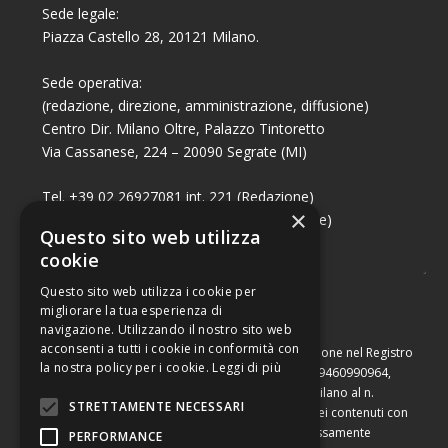
Sede legale:
Piazza Castello 28, 20121 Milano.
Sede operativa:
(redazione, direzione, amministrazione, diffusione)
Centro Dir. Milano Oltre, Palazzo Tintoretto
Via Cassanese, 224 – 20090 Segrate (MI)
Tel. +39 02 26927081 int. 221 (Redazione)
×
Tel. +39 02 26927081 int. 224 (Commerciale)
Questo sito web utilizza
Fax +39 02 26951006
cookie
Questo sito web utilizza i cookie per
migliorare la tua esperienza di
navigazione. Utilizzando il nostro sito web
acconsenti a tutti i cookie in conformità con
Capitale sociale di Euro 10.000,00 – Numero di iscrizione nel Registro
la nostra policy per i cookie.
Leggi di più
delle Imprese di Milano, partita Iva e codice fiscale 09460990964,
iscritta al Repertorio Economico Amministrativo di Milano al n.
STRETTAMENTE NECESSARI
2091710. È vietata la riproduzione, anche parziale, dei contenuti con
qualsiasi mezzo, compresa la stampa, se non espressamente
PERFORMANCE