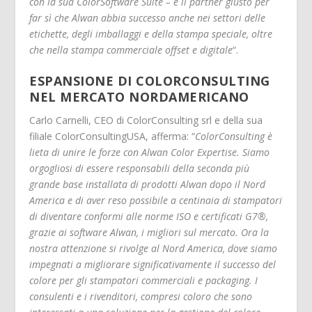
con la sua ColorSoftware Suite – è il partner giusto per
far sì che Alwan abbia successo anche nei settori delle
etichette, degli imballaggi e della stampa speciale, oltre
che nella stampa commerciale offset e digitale
“.
ESPANSIONE DI COLORCONSULTING
NEL MERCATO NORDAMERICANO
Carlo Carnelli, CEO di ColorConsulting srl e della sua
filiale ColorConsultingUSA, afferma: “
ColorConsulting è
lieta di unire le forze con Alwan Color Expertise. Siamo
orgogliosi di essere responsabili della seconda più
grande base installata di prodotti Alwan dopo il Nord
America e di aver reso possibile a centinaia di stampatori
di diventare conformi alle norme ISO e certificati G7®,
grazie ai software Alwan, i migliori sul mercato. Ora la
nostra attenzione si rivolge al Nord America, dove siamo
impegnati a migliorare significativamente il successo del
colore per gli stampatori commerciali e packaging. I
consulenti e i rivenditori, compresi coloro che sono