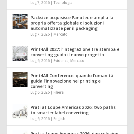
Lug 7, 2026
|
Tecnologia
Packsize acquisisce Panotec e amplia la
propria offerta globale di soluzioni
automatizzate per il packaging
Lug 7, 2026
|
Mercato
Print4All 2027: l’integrazione tra stampa e
converting guida il nuovo progetto
Lug 6, 2026
|
Evidenza
,
Mercato
Print4All Conference: quando l’umanità
guida l’innovazione nel printing e
converting
Lug 6, 2026
|
Filiera
Prati at Loupe Americas 2026: two paths
to smarter label converting
Lug 6, 2026
|
English
Prati a Loupe Americas 2026: due soluzioni