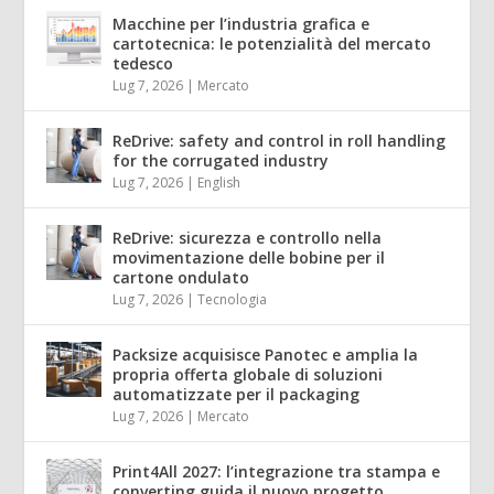
Macchine per l’industria grafica e
cartotecnica: le potenzialità del mercato
tedesco
Lug 7, 2026
|
Mercato
ReDrive: safety and control in roll handling
for the corrugated industry
Lug 7, 2026
|
English
ReDrive: sicurezza e controllo nella
movimentazione delle bobine per il
cartone ondulato
Lug 7, 2026
|
Tecnologia
Packsize acquisisce Panotec e amplia la
propria offerta globale di soluzioni
automatizzate per il packaging
Lug 7, 2026
|
Mercato
Print4All 2027: l’integrazione tra stampa e
converting guida il nuovo progetto