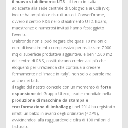
il nuovo stabilimento UT3
– il terzo in Italia –
adiacente alla sede centrale di Colognola ai Colli (VR);
inoltre ha ampliato e ristrutturato il ConverDrome,
ovvero il centro R&S nello stabilimento UT2. Board,
maestranze e numerosi invitati hanno festeggiato
l'evento.
D’altronde non si può negare che quasi 10 milioni di
euro di investimento complessivo per realizzare 7.000
mq di superficie produttiva aggiuntiva, e ben 1.500 m2
del centro di R&S, costituiscano credenziali più che
eloquenti per un’azienda che continua a credere
fermamente nel “made in Italy”, non solo a parole ma
anche nei fatti.
Il taglio del nastro coincide con un momento di
forte
espansione
del Gruppo Uteco, leader mondiale nella
produzione di macchine da stampa e
trasformazione di imballaggi
: nel 2014 ha registrato
infatti un balzo in avanti degli ordinativi (+27%),
avvicinandosi alla ragguardevole cifra di 100 milioni di
fatturato.