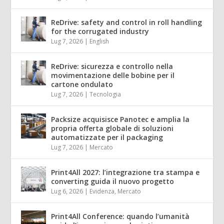
ReDrive: safety and control in roll handling
for the corrugated industry
Lug 7, 2026
|
English
ReDrive: sicurezza e controllo nella
movimentazione delle bobine per il
cartone ondulato
Lug 7, 2026
|
Tecnologia
Packsize acquisisce Panotec e amplia la
propria offerta globale di soluzioni
automatizzate per il packaging
Lug 7, 2026
|
Mercato
Print4All 2027: l’integrazione tra stampa e
converting guida il nuovo progetto
Lug 6, 2026
|
Evidenza
,
Mercato
Print4All Conference: quando l’umanità