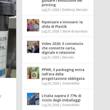
guidare l’evoluzione del
printing
Lug 21, 2026
|
Evidenza
,
Mercato
Ripensare e innovare: la
sfida di Plastik
Lug 21, 2026
|
Storie di successo
Video 2026: il contenuto
che connette carta,
digitale e relazione
Lug 21, 2026
|
Mercato
PPWR, il packaging entra
nell’era della
progettazione obbligata
Lug 20, 2026
|
Sostenibilità
L’Italia supera il 77% di
er
riciclo degli imballaggi
Lug 20, 2026
|
Sostenibilità