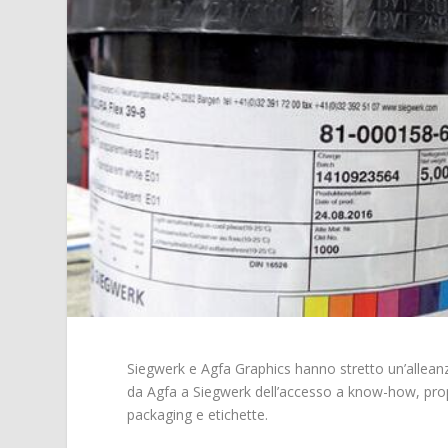
Siegwerk e Agfa Graphics hanno stretto un’alleanz
da Agfa a Siegwerk dell’accesso a know-how, propriet
packaging e etichette.