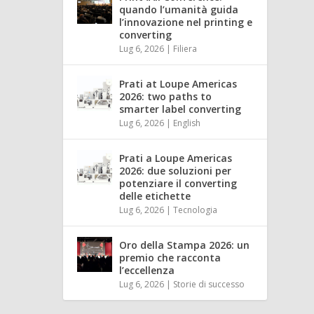
quando l’umanità guida
l’innovazione nel printing e
converting
Lug 6, 2026
|
Filiera
Prati at Loupe Americas
2026: two paths to
smarter label converting
Lug 6, 2026
|
English
Prati a Loupe Americas
2026: due soluzioni per
potenziare il converting
delle etichette
Lug 6, 2026
|
Tecnologia
Oro della Stampa 2026: un
premio che racconta
l’eccellenza
Lug 6, 2026
|
Storie di successo