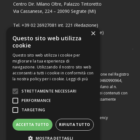
Centro Dir. Milano Oltre, Palazzo Tintoretto
Via Cassanese, 224 – 20090 Segrate (MI)
Tel. +39 02 26927081 int. 221 (Redazione)
×
Tel. +39 02 26927081 int. 224 (Commerciale)
Questo sito web utilizza
Fax +39 02 26951006
cookie
Questo sito web utilizza i cookie per
migliorare la tua esperienza di
navigazione. Utilizzando il nostro sito web
acconsenti a tutti i cookie in conformità con
Capitale sociale di Euro 10.000,00 – Numero di iscrizione nel Registro
la nostra policy per i cookie.
Leggi di più
delle Imprese di Milano, partita Iva e codice fiscale 09460990964,
iscritta al Repertorio Economico Amministrativo di Milano al n.
STRETTAMENTE NECESSARI
2091710. È vietata la riproduzione, anche parziale, dei contenuti con
qualsiasi mezzo, compresa la stampa, se non espressamente
PERFORMANCE
autorizzata.
TARGETING
Copyright © Converting srl |
Privacy Policy
|
Web Agency
ACCETTA TUTTO
RIFIUTA TUTTO
MOSTRA DETTAGLI