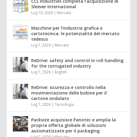
CCL Industries completa l’acquisizione di
Sleever International
Lug 10, 2026
|
Mercato
Macchine per l’industria grafica e
cartotecnica: le potenzialità del mercato
tedesco
Lug 7, 2026
|
Mercato
ReDrive: safety and control in roll handling
for the corrugated industry
Lug 7, 2026
|
English
ReDrive: sicurezza e controllo nella
movimentazione delle bobine per il
cartone ondulato
Lug 7, 2026
|
Tecnologia
Packsize acquisisce Panotec e amplia la
propria offerta globale di soluzioni
automatizzate per il packaging
Lug 7, 2026
|
Mercato