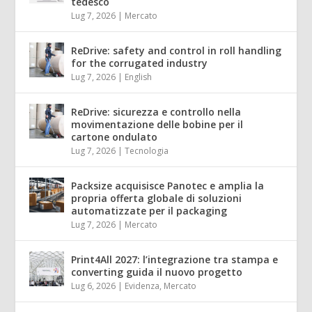
tedesco
Lug 7, 2026
|
Mercato
ReDrive: safety and control in roll handling
for the corrugated industry
Lug 7, 2026
|
English
ReDrive: sicurezza e controllo nella
movimentazione delle bobine per il
cartone ondulato
Lug 7, 2026
|
Tecnologia
Packsize acquisisce Panotec e amplia la
propria offerta globale di soluzioni
automatizzate per il packaging
Lug 7, 2026
|
Mercato
Print4All 2027: l’integrazione tra stampa e
converting guida il nuovo progetto
Lug 6, 2026
|
Evidenza
,
Mercato