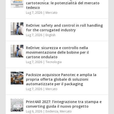
cartotecnica: le potenzialità del mercato
tedesco
Lug 7, 2026
|
Mercato
ReDrive: safety and control in roll handling
for the corrugated industry
Lug 7, 2026
|
English
ReDrive: sicurezza e controllo nella
movimentazione delle bobine per il
cartone ondulato
Lug 7, 2026
|
Tecnologia
Packsize acquisisce Panotec e amplia la
propria offerta globale di soluzioni
automatizzate per il packaging
Lug 7, 2026
|
Mercato
Print4All 2027: l’integrazione tra stampa e
converting guida il nuovo progetto
Lug 6, 2026
|
Evidenza
,
Mercato