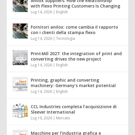
Anilox Suppliers: How the Relationship
with Flexo Printing Customers Is Changing
Lug 14, 2026
|
English
Fornitori anilox: come cambia il rapporto
con i clienti della stampa flexo
Lug 14, 2026
|
Tecnologia
Print4All 2027: the integration of print and
converting drives the new project
Lug 14, 2026
|
English
Printing, graphic and converting
machinery: Germany’s market potential
Lug 14, 2026
|
English
CCL Industries completa l’acquisizione di
Sleever International
Lug 10, 2026
|
Mercato
Macchine per l’industria grafica e